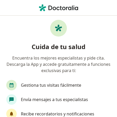
Men
Migraña • Armenia, Quindío
Filtros
• 1
Seguro
Mapa
Especialistas en Migraña en Armenia
Cuida de tu salud
Encuentra los mejores especialistas y pide cita.
¿Qué especialidad estás buscando?
Descarga la App y accede gratuitamente a funciones
Neurólogo
Médico general
Psicólogo
exclusivas para ti:
Gestiona tus visitas fácilmente
Envía mensajes a tus especialistas
Recibe recordatorios y notificaciones