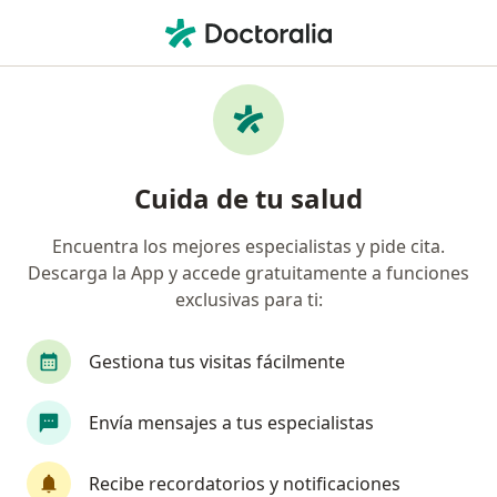
Men
Asma • Armenia, Quindío
Filtros
• 1
Seguro
Mapa
Especialistas en Asma en Armenia
Cuida de tu salud
Encuentra los mejores especialistas y pide cita.
¿Qué especialidad estás buscando?
Descarga la App y accede gratuitamente a funciones
Médico general
Pediatra
Neumólogo
exclusivas para ti:
Gestiona tus visitas fácilmente
Envía mensajes a tus especialistas
Recibe recordatorios y notificaciones