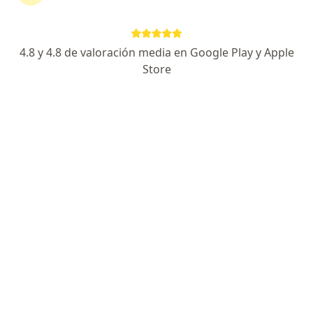
Dirección
En línea
4.8 y 4.8 de valoración media en Google Play y Apple
Km 2 Vía Puerto Colombia, Clínica Porto Azul, Torre De Consultorios, Piso 7, Barranquilla
•
Mapa
Store
Consultorio Especializado Dr. Óscar Roncallo Navas
Acepta Liberty Seguros S.A.
Alto riesgo obstétrico
Este especialista no ofrece reserva de cita en línea en esta dirección.
Solicita una cita