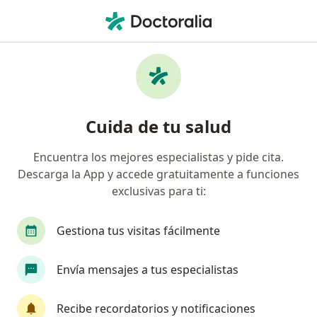
Men
Ginecólogo • Barranquilla, Atlántico
Filtros
Seguro:
Liberty Seguros S.A.
Ginecólogos recomendados de Liberty
Cuida de tu salud
Seguros S.A. en Barranquilla
Encuentra los mejores especialistas y pide cita.
Descarga la App y accede gratuitamente a funciones
exclusivas para ti:
Gestiona tus visitas fácilmente
Envía mensajes a tus especialistas
Dr. Oscar Roncallo Navas
·
Ver más
Ginecólogo, Endocrinólogo, Medicina funcional
Recibe recordatorios y notificaciones
439 opiniones