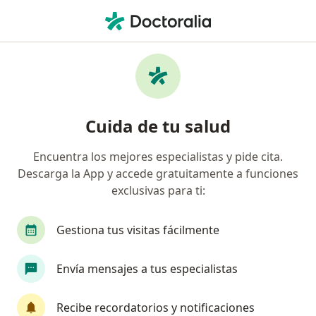
Men
Ginecólogo • Barranquilla, Atlántico
Filtros
Seguro:
Grupo Protegemos S.
Ginecólogos recomendados de Grupo
Cuida de tu salud
Protegemos S.A.S. en Barranquilla
Encuentra los mejores especialistas y pide cita.
Descarga la App y accede gratuitamente a funciones
exclusivas para ti:
Gestiona tus visitas fácilmente
Envía mensajes a tus especialistas
Dr. Danny Camacho Vergara
·
Ver más
Ginecólogo
Recibe recordatorios y notificaciones
30 opiniones