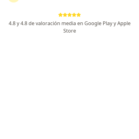
Colpatria
Cambiar de ciudad
4.8 y 4.8 de valoración media en Google Play y Apple
Store
No hemos encontrado ningún Ginecólogo
en Bucaramanga, Santander