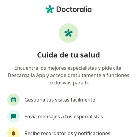
Men
Ginecólogo • Bucaramanga, Santander
Búsquedas relacionadas
Enfermedades más tratadas
Menopausia en Bucaramanga
Cuida de tu salud
Embarazo en Bucaramanga
Encuentra los mejores especialistas y pide cita.
Hemorragia uterina anormal en Bucaramanga
Descarga la App y accede gratuitamente a funciones
Displasia cervical en Bucaramanga
exclusivas para ti:
Enfermedad pélvica inflamatoria en Bucaramanga
Gestiona tus visitas fácilmente
Ver más (15)
Más en esta categoría: Enfermedades más tr
Envía mensajes a tus especialistas
Página De Inicio
Ginecólogo
Bucaramanga
Recibe recordatorios y notificaciones