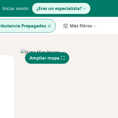
Iniciar sesión
¿Eres un especialista?
Ambulancia Prepagados
Más filtros
Ampliar mapa
Mar
Mié
Jue
11 Ago
12 Ago
13 Ago