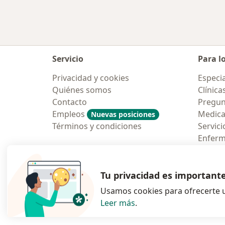
Servicio
Para l
Privacidad y cookies
Especia
Quiénes somos
Clínica
Contacto
Pregun
Empleos
Medic
Nuevas posiciones
Términos y condiciones
Servici
Enfer
Pregun
Aplicac
Tu privacidad es important
Usamos cookies para ofrecerte u
Leer más
.
se abre en una n
se abre 
s
Polska
,
Türkiye
,
España
,