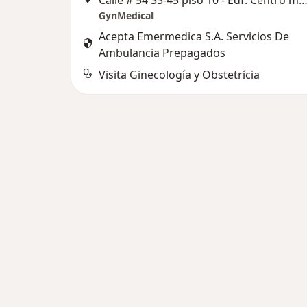
Calle # 54 33-45 piso 10 - Edf. Centro médico clínica Bucaramanga, Bucar
GynMedical
Acepta Emermedica S.A. Servicios De
Ambulancia Prepagados
Visita Ginecología y Obstetrícia