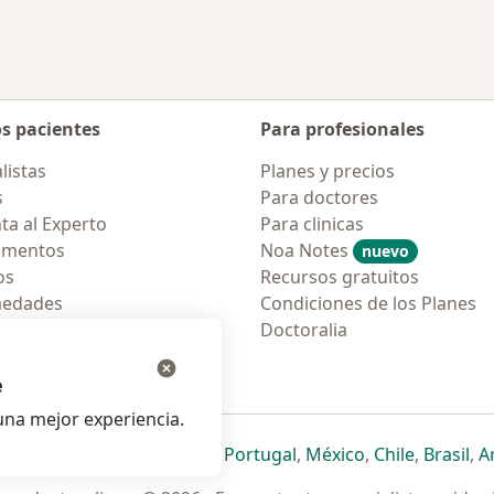
os pacientes
Para profesionales
listas
Planes y precios
s
Para doctores
ta al Experto
Para clinicas
amentos
Noa Notes
nuevo
os
Recursos gratuitos
medades
Condiciones de los Planes
tas Frecuentes
Doctoralia
ión para móvil
e
na mejor experiencia.
ueva pestaña
en una nueva pestaña
e abre en una nueva pestaña
se abre en una nueva pestaña
se abre en una nueva pestaña
se abre en una nueva pestaña
se abre en una nueva p
se abre en una
se abre e
se
Italia
,
Deutschland
,
Česko
,
Portugal
,
México
,
Chile
,
Brasil
,
A