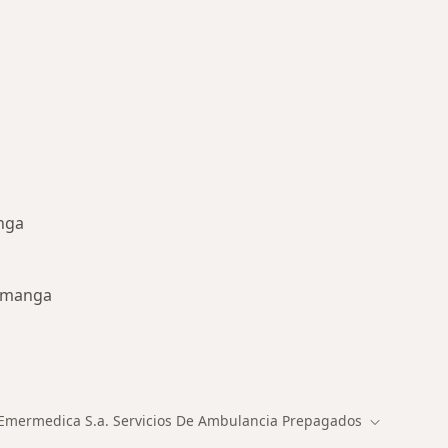
nga
ramanga
des más tratadas
Emermedica S.a. Servicios De Ambulancia Prepagados
Cambiar de