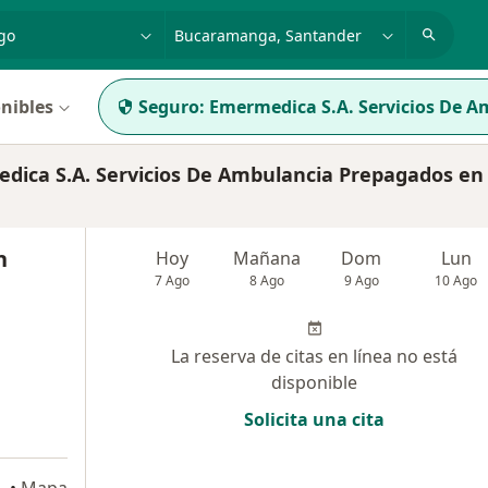
dad, enfermedad o nombre
p. ej. Bogotá
nibles
Seguro:
Emermedica S.A. Servicios De 
ica S.A. Servicios De Ambulancia Prepagados en
n
Hoy
Mañana
Dom
Lun
7 Ago
8 Ago
9 Ago
10 Ago
La reserva de citas en línea no está
disponible
Solicita una cita