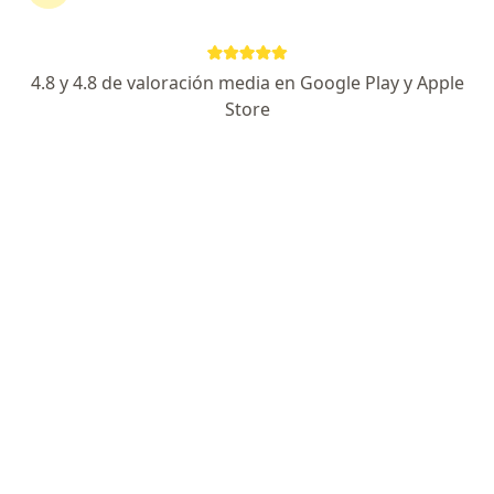
·
Ver más
Ginecóloga
228 opiniones
4.8 y 4.8 de valoración media en Google Play y Apple
Carrera 27 #37-33 Centro Empresarial GreenGold Consultorio 1501 Barrio Mejoras Publicas, Bucaramanga
•
Mapa
Store
FEM Medical Center by Malka Wadnipar
Acepta Compañía De Medicina Prepagada
Colsanitas S.A.
Visita Ginecología y Obstetrícia
Este especialista no ofrece reserva de cita en línea en esta dirección.
Solicita una cita