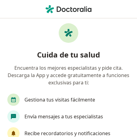
Men
Ginecólogo • Bucaramanga, Santander
Filtros
Seguro:
Compañía De Medicin
Ginecólogos recomendados de Compañía
Cuida de tu salud
De Medicina Prepagada Colsanitas S.A. en
Bucaramanga
Encuentra los mejores especialistas y pide cita.
Descarga la App y accede gratuitamente a funciones
exclusivas para ti:
Gestiona tus visitas fácilmente
Envía mensajes a tus especialistas
Destacado
Recibe recordatorios y notificaciones
Dra. Malka Irina Wadnipar