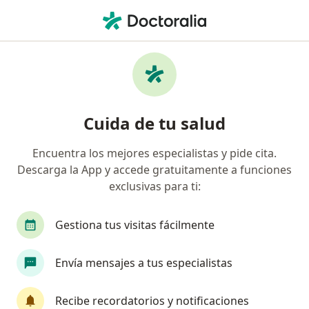
Men
Ginecólogo • Cartagena, Bolívar
Búsquedas relacionadas
Enfermedades más tratadas
Embarazo en Cartagena
Cuida de tu salud
Amenaza de aborto en Cartagena
Encuentra los mejores especialistas y pide cita.
Endometriosis en Cartagena
Descarga la App y accede gratuitamente a funciones
Menopausia en Cartagena
exclusivas para ti:
Miomas en Cartagena
Gestiona tus visitas fácilmente
Ver más (15)
Más en esta categoría: Enfermedades más tr
Envía mensajes a tus especialistas
Página De Inicio
Ginecólogo
Cartagena
Recibe recordatorios y notificaciones