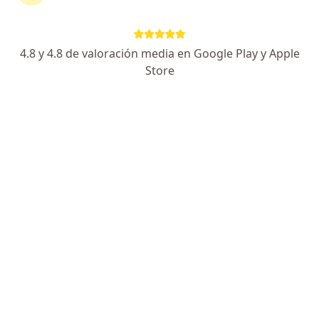
Medisanitas
Cambiar de ciudad
4.8 y 4.8 de valoración media en Google Play y Apple
Store
No hemos encontrado ningún Ginecólogo
en Cartagena, Bolívar