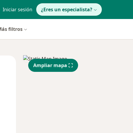
Iniciar sesión
¿Eres un especialista?
ás filtros
Mar
Mié
Jue
Ampliar mapa
11 Ago
12 Ago
13 Ago