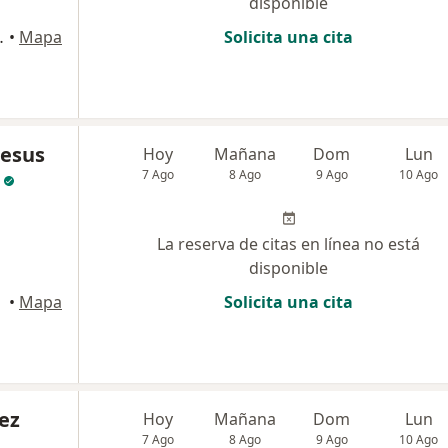
disponible
9Cons. 603, Cartagena
•
Mapa
Solicita una cita
Jesus
Hoy
Mañana
Dom
Lun
7 Ago
8 Ago
9 Ago
10 Ago
La reserva de citas en línea no está
disponible
•
Mapa
Solicita una cita
ez
Hoy
Mañana
Dom
Lun
7 Ago
8 Ago
9 Ago
10 Ago