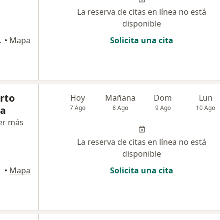
La reserva de citas en línea no está
disponible
s202, Cartagena
•
Mapa
Solicita una cita
erto
Hoy
Mañana
Dom
Lun
na
7 Ago
8 Ago
9 Ago
10 Ago
er más
La reserva de citas en línea no está
disponible
•
Mapa
Solicita una cita