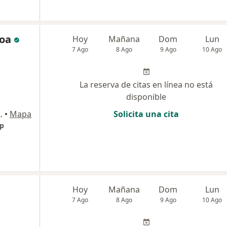
Roa
Hoy
Mañana
Dom
Lun
7 Ago
8 Ago
9 Ago
10 Ago
La reserva de citas en línea no está
disponible
a - Colombia, Cartagena
•
Mapa
Solicita una cita
lp
Hoy
Mañana
Dom
Lun
7 Ago
8 Ago
9 Ago
10 Ago