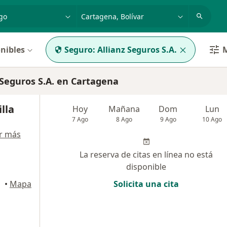
dad, enfermedad o nombre
p. ej. Bogotá
nibles
Seguro:
Allianz Seguros S.A.
M
Seguros S.A. en Cartagena
lla
Hoy
Mañana
Dom
Lun
7 Ago
8 Ago
9 Ago
10 Ago
r más
La reserva de citas en línea no está
disponible
•
Mapa
Solicita una cita