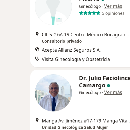
·
Ver más
Ginecólogo
5 opiniones
Cll. 5 # 6A-19 Centro Médico Bocagrande Of.503 5°piso, Cartagena
Consultorio privado
Acepta Allianz Seguros S.A.
Visita Ginecología y Obstetrícia
Dr. Julio Faciolinc
Camargo
·
Ver más
Ginecólogo
Manga Av. Jiménez #17-179 Manga V
Unidad Ginecológica Salud Mujer