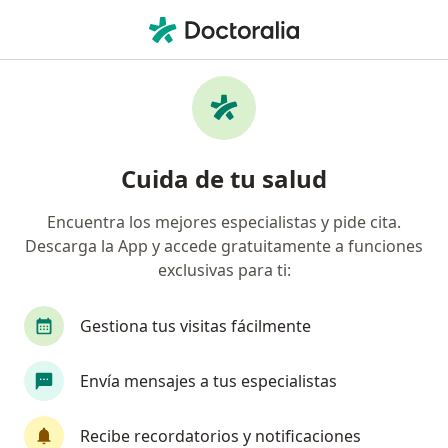
Men
Ginecólogo • Fusagasugá, Cundinamarca
Filtros
Seguro
Mapa
Ginecólogos en Fusagasugá
Cuida de tu salud
Encuentra los mejores especialistas y pide cita.
¿Cuál es tu compañía aseguradora?
Descarga la App y accede gratuitamente a funciones
exclusivas para ti:
Gestiona tus visitas fácilmente
Envía mensajes a tus especialistas
Recibe recordatorios y notificaciones
Dra. Andrea Triana Monroy