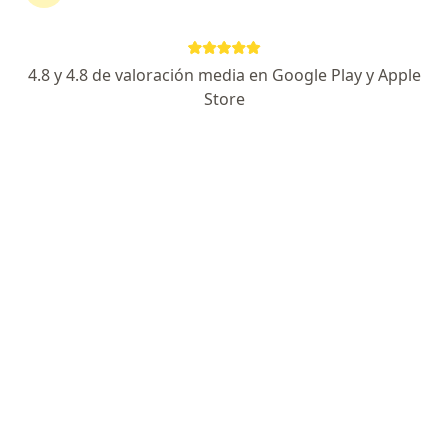
·
Ver más
Ginecólogo
97 opiniones
4.8 y 4.8 de valoración media en Google Play y Apple
Dirección 1
Dirección 2
En línea
Store
Carrera 7 16-60, Fusagasugá
•
Mapa
Gynestetic
Visita Ginecología y Obstetrícia
desde $ 330.000
Este especialista no ofrece reserva de cita en línea en esta dirección.
Solicita una cita