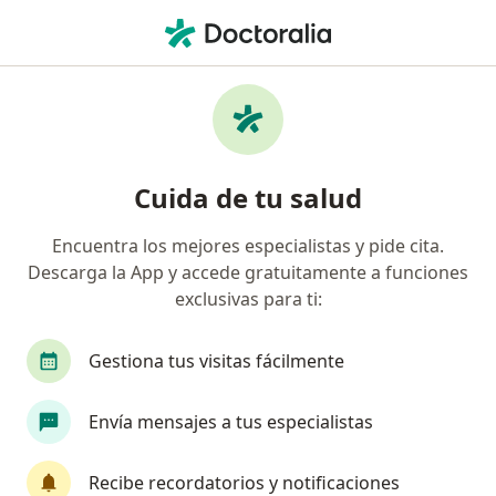
Men
Ginecólogo • Itagüí, Antioquia
Filtros
Seguro
Mapa
Ginecólogos en Itagüí
Cuida de tu salud
Encuentra los mejores especialistas y pide cita.
¿Cuál es tu compañía aseguradora?
Descarga la App y accede gratuitamente a funciones
Compañía De Medicina Prepagada Colsanitas S.A.
exclusivas para ti:
Gestiona tus visitas fácilmente
Envía mensajes a tus especialistas
Recibe recordatorios y notificaciones