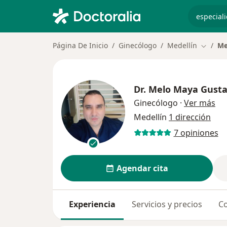
especiali
Página De Inicio
Ginecólogo
Medellín
Me
Cambiar
Dr.
Melo Maya Gusta
sob
Ginecólogo
·
Ver más
Medellín
1 dirección
7 opiniones
Agendar cita
Experiencia
Servicios y precios
Co