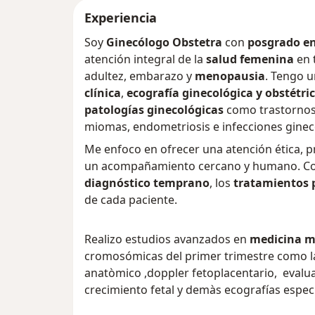
Experiencia
Soy
Ginecólogo Obstetra
con
posgrado en
atención integral de la
salud femenina
en 
adultez, embarazo y
menopausia
. Tengo 
clínica
,
ecografía ginecológica y obstétri
patologías ginecológicas
como trastornos 
miomas, endometriosis e infecciones ginec
Me enfoco en ofrecer una atención ética, p
un acompañamiento cercano y humano. Como
diagnóstico temprano
, los
tratamientos 
de cada paciente.
Realizo estudios avanzados en
medicina m
cromosómicas del primer trimestre como la
anatòmico ,doppler fetoplacentario, evalua
crecimiento fetal y demàs ecografías especi