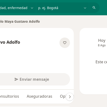
dad, enfermedad o nombre
p. ej. Bogotá
lo Maya Gustavo Adolfo
 de ciudad
Hoy
vo Adolfo
8 Ago
re las especializaciones
Este c
Enviar mensaje
nsultorios
Aseguradoras
Opiniones (7)
Dudas so