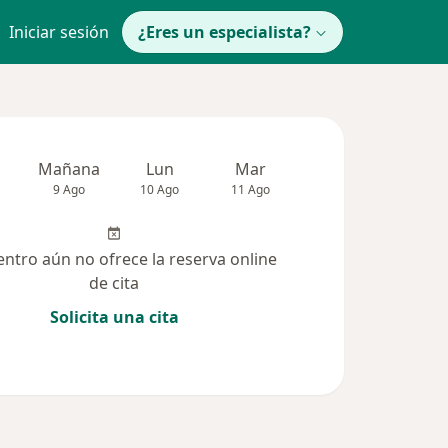
Iniciar sesión
¿Eres un especialista?
Mañana
Lun
Mar
Mié
Jue
9 Ago
10 Ago
11 Ago
12 Ago
13 Ag
entro aún no ofrece la reserva online
de cita
Solicita una cita
lucionadas (5)