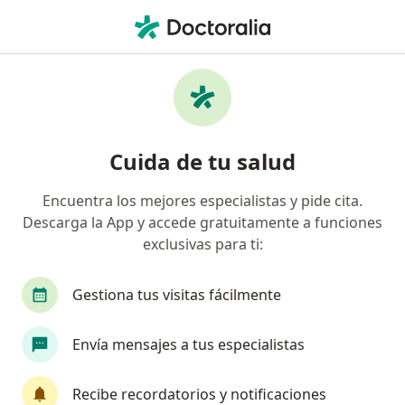
Men
Ginecólogo • Rionegro, Antioquia
Búsquedas relacionadas
Enfermedades más tratadas
Hemorragia uterina anormal en Rionegro
Cuida de tu salud
Menopausia en Rionegro
Encuentra los mejores especialistas y pide cita.
Enfermedad pélvica inflamatoria en Rionegro
Descarga la App y accede gratuitamente a funciones
Endometriosis en Rionegro
exclusivas para ti:
Síndrome de ovarios poliquísticos (SOP/SOMP) en
Gestiona tus visitas fácilmente
Rionegro
Ver más (13)
Envía mensajes a tus especialistas
Más en esta categoría: Enfermedades más tr
Recibe recordatorios y notificaciones