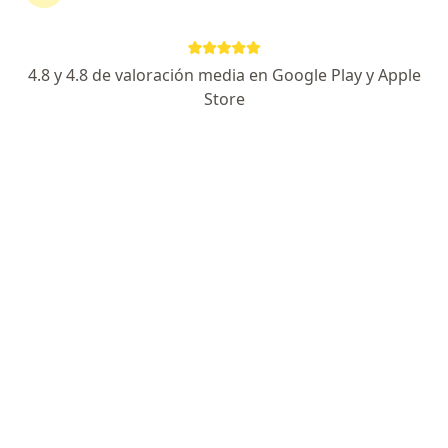
Página De Inicio
Ginecólogo
Rionegro
Medplus Medicina Prepagada
Cambiar de ciudad
4.8 y 4.8 de valoración media en Google Play y Apple
Store
No hemos encontrado ningún