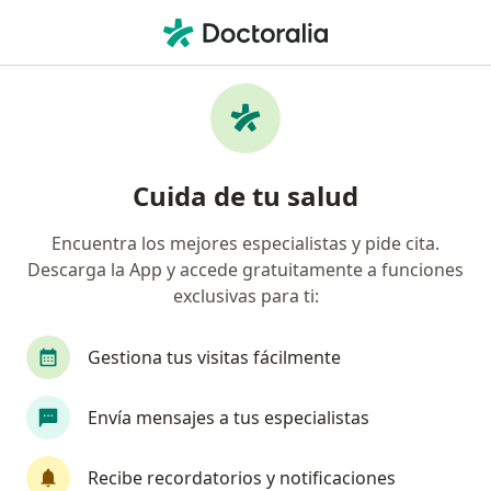
Men
Miomas • Rionegro, Antioquia
Filtros
• 1
Seguro
Mapa
Especialistas en Miomas en Rionegro
Cuida de tu salud
Encuentra los mejores especialistas y pide cita.
¿Qué especialidad estás buscando?
Descarga la App y accede gratuitamente a funciones
Ginecólogo
Anestesiólogo
Cirujano gener
exclusivas para ti:
Gestiona tus visitas fácilmente
Envía mensajes a tus especialistas
Recibe recordatorios y notificaciones