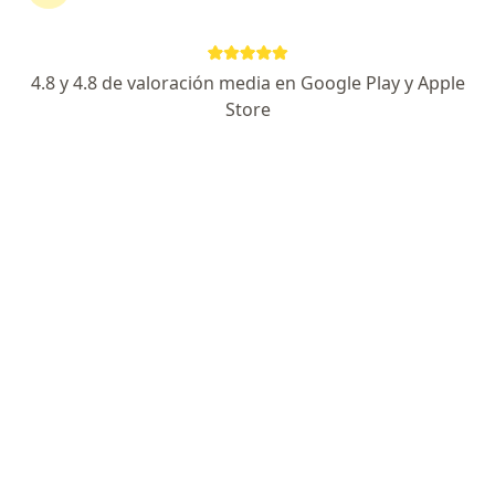
Dra. Solany Coromoto Perche Fuenmayor
4.8 y 4.8 de valoración media en Google Play y Apple
·
Ver más
Ginecóloga
Store
20 opiniones
Dirección 1
Dirección 2
En línea
Carrera 55A 35-227, Rionegro
•
Mapa
Ginecología y Obstetricia
Visita Ginecología y Obstetrícia
$ 250.000
Este especialista no ofrece reserva de cita en línea en esta dirección.
Solicita una cita