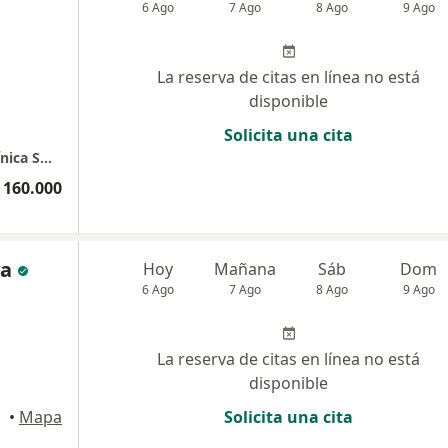
6 Ago
7 Ago
8 Ago
9 Ago
La reserva de citas en línea no está
disponible
Solicita una cita
Consulta Privada Riofem Consultorio 308 Clínica SOMER torre 1
 160.000
ya
Hoy
Mañana
Sáb
Dom
6 Ago
7 Ago
8 Ago
9 Ago
La reserva de citas en línea no está
disponible
onegro
•
Mapa
Solicita una cita