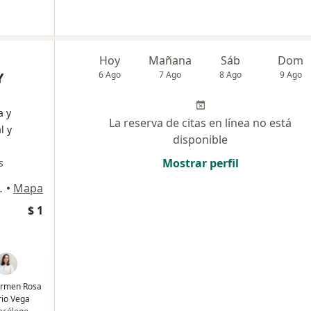
Hoy
Mañana
Sáb
Dom
Y
6 Ago
7 Ago
8 Ago
9 Ago
a y
La reserva de citas en línea no está
l y
disponible
Mostrar perfil
s
ipre, Rionegro
•
Mapa
$ 1
armen Rosa
io Vega