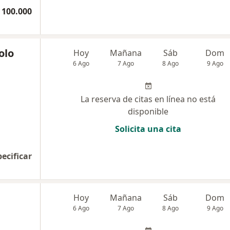
 100.000
olo
Hoy
Mañana
Sáb
Dom
6 Ago
7 Ago
8 Ago
9 Ago
La reserva de citas en línea no está
disponible
Solicita una cita
pecificar
Hoy
Mañana
Sáb
Dom
6 Ago
7 Ago
8 Ago
9 Ago