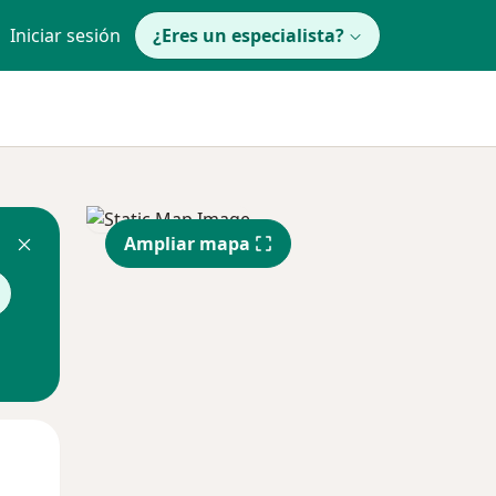
Iniciar sesión
¿Eres un especialista?
Ampliar mapa
Lun
Mar
Mié
10 Ago
11 Ago
12 Ago