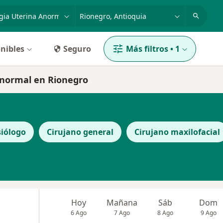
dad, enfermedad o nombre
p. ej. Bogotá
nibles
Seguro
Más filtros
•
1
anormal en Rionegro
iólogo
Cirujano general
Cirujano maxilofacial
Hoy
Mañana
Sáb
Dom
6 Ago
7 Ago
8 Ago
9 Ago