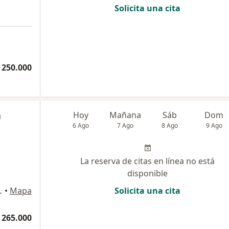
Solicita una cita
a
 250.000
a
Hoy
Mañana
Sáb
Dom
6 Ago
7 Ago
8 Ago
9 Ago
La reserva de citas en línea no está
disponible
ipre, Rionegro
•
Mapa
Solicita una cita
 265.000