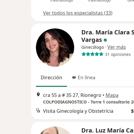
Traumatólogo
Traumatólogo
Gin
Ver todos los especialistas (33)
Dra. María Clara 
Vargas
·
Ver más
Ginecólogo
31 opiniones
Dirección
En línea
cra 55 a # 35 27, Rionegro
•
Mapa
COLPODIAGNOSTICO - Torre 1 consultorio 2
Visita Ginecología y Obstetrícia
$
Dra. Luz María Ca