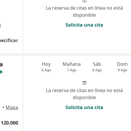
La reserva de citas en línea no está
disponible
a
Solicita una cita
pecificar
ia
Hoy
Mañana
Sáb
Dom
6 Ago
7 Ago
8 Ago
9 Ago
La reserva de citas en línea no está
disponible
•
Mapa
Solicita una cita
 120.000