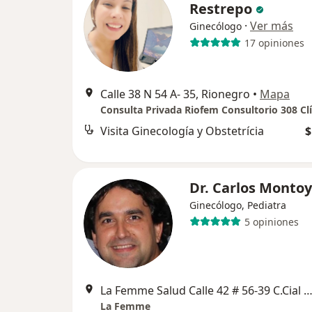
Restrepo
·
Ver más
Ginecólogo
17 opiniones
Calle 38 N 54 A- 35, Rionegro
•
Mapa
Visita Ginecología y Obstetrícia
$
Dr. Carlos Monto
Ginecólogo, Pediatra
5 opiniones
La Femme Salud Calle 42 # 56-39 C.Cial Savanna Plaza local 211, Ri
La Femme