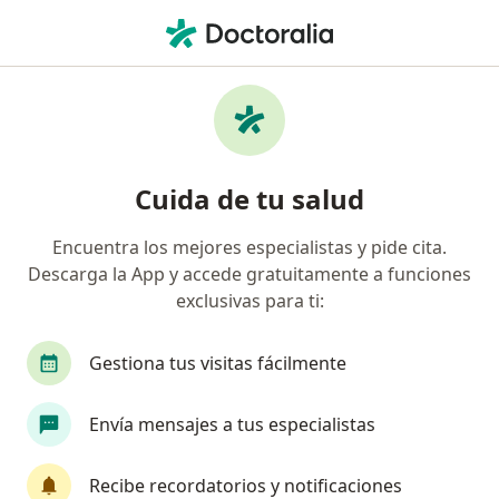
Men
Menopausia • Rionegro, Antioquia
Filtros
• 1
Seguro
Mapa
Especialistas en Menopausia en Rionegro
Cuida de tu salud
Encuentra los mejores especialistas y pide cita.
¿Qué especialidad estás buscando?
Descarga la App y accede gratuitamente a funciones
Ginecólogo
Pediatra
Urólogo
Aneste
exclusivas para ti:
Gestiona tus visitas fácilmente
Envía mensajes a tus especialistas
Recibe recordatorios y notificaciones