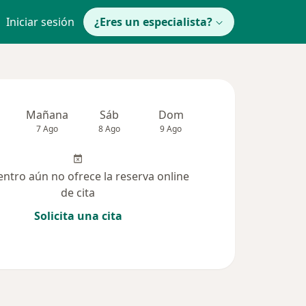
Iniciar sesión
¿Eres un especialista?
Mañana
Sáb
Dom
Lun
Mar
7 Ago
8 Ago
9 Ago
10 Ago
11 Ag
entro aún no ofrece la reserva online
de cita
Solicita una cita