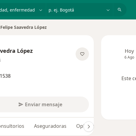
dad, enfermedad o nombre
p. ej. Bogotá
 Felipe Saavedra López
avedra López
Hoy
6 Ago
sobre las especializaciones
s
91538
Este c
Enviar mensaje
nsultorios
Aseguradoras
Opiniones (10)