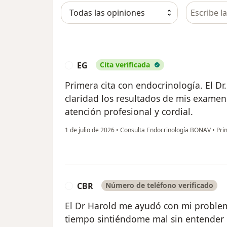
Busca en 
EG
Cita verificada
E
Primera cita con endocrinología. El D
claridad los resultados de mis exame
atención profesional y cordial.
1 de julio de 2026
•
Consulta Endocrinología BONAV
•
Prim
CBR
Número de teléfono verificado
C
El Dr Harold me ayudó con mi proble
tiempo sintiéndome mal sin entender