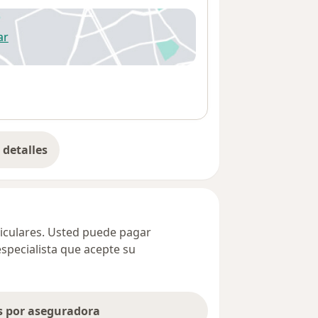
ar
 abre en una nueva pestaña
detalles
bre la dirección
ticulares. Usted puede pagar
especialista que acepte su
as por aseguradora