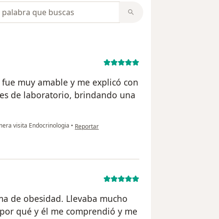
opiniones
r. fue muy amable y me explicó con
nes de laboratorio, brindando una
en opinión del usuario EG
era visita Endocrinologia
•
Reportar
ma de obesidad. Llevaba mucho
 por qué y él me comprendió y me