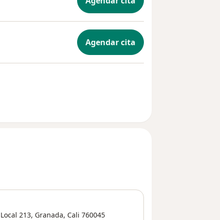
Agendar cita
Agendar cita
Local 213,
Granada
,
Cali
760045