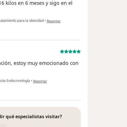
16 kilos en 6 meses y sigo en el
en opinión del usuario CBR
atamiento para la obesidad
•
Reportar
cación, estoy muy emocionado con
en opinión del usuario Juan Pablo García
sita Endocrinología
•
Reportar
ir qué especialistas visitar?