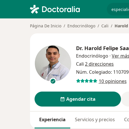
especiali
Página De Inicio
Endocrinólogo
Cali
Harold
Dr.
Harold Felipe Sa
Endocrinólogo
·
Ver má
Cali
2 direcciones
Núm. Colegiado: 11070
10 opiniones
Agendar cita
Experiencia
Servicios y precios
Co