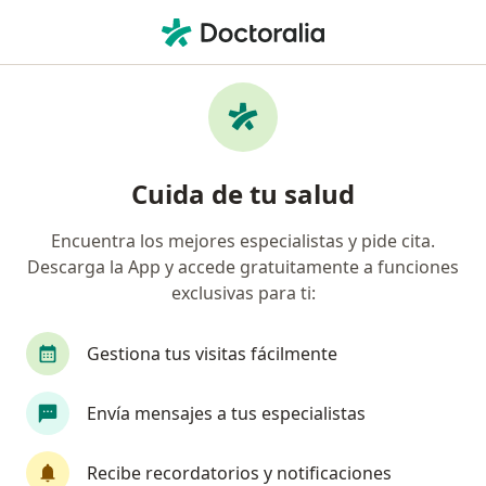
Men
Síndrome De Ovarios Poliquísticos Sop Somp • Cali, Valle del Cauca
Filtros
• 1
Seguro
Mapa
Especialistas en Síndrome de ovarios
Cuida de tu salud
poliquísticos (SOP/SOMP) en Cali
Encuentra los mejores especialistas y pide cita.
Descarga la App y accede gratuitamente a funciones
¿Qué especialidad estás buscando?
exclusivas para ti:
Ginecólogo
Internista
Endocrinólogo
Gestiona tus visitas fácilmente
Envía mensajes a tus especialistas
Recibe recordatorios y notificaciones