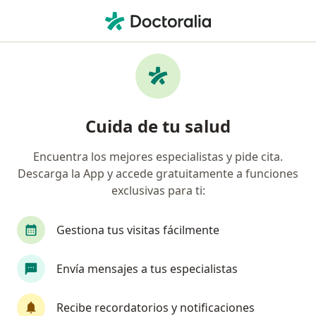
Men
Hematólogo • Chapinero, Bogotá, Cundinamarca
Filtros
Seguro
Mapa
Hematólogos en Chapinero, Bogotá
Cuida de tu salud
Encuentra los mejores especialistas y pide cita.
¿Cuál es tu compañía aseguradora?
Descarga la App y accede gratuitamente a funciones
Compañía De Medicina Prepagada Colsanitas S.A.
exclusivas para ti:
Gestiona tus visitas fácilmente
Envía mensajes a tus especialistas
Recibe recordatorios y notificaciones