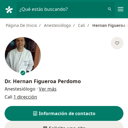
Men
¿Qué estás buscando?
Página De Inicio
Anestesiólogo
Cali
Hernan Figueroa
Dr.
Hernan Figueroa Perdomo
sobre las especializaciones
Anestesiólogo
·
Ver más
Cali
1 dirección
Información de contacto