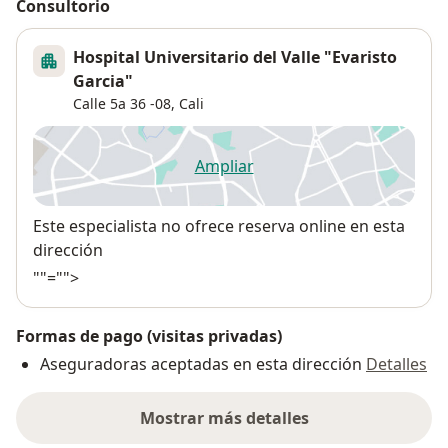
Consultorio
Hospital Universitario del Valle "Evaristo
Garcia"
Calle 5a 36 -08,
Cali
Ampliar
se abre en una nueva pestañ
Disponibilidad
Este especialista no ofrece reserva online en esta
dirección
""="">
Formas de pago (visitas privadas)
Aseguradoras aceptadas en esta dirección
Detalles
Mostrar más detalles
sobre la dirección