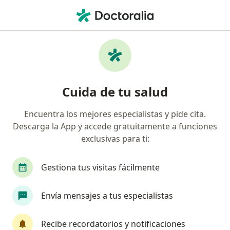
Men
Apnea Del Sueño • Cali, Valle del Cauca
Filtros
• 1
Seguro
Mapa
Especialistas en Apnea del sueño en Cali
Cuida de tu salud
Encuentra los mejores especialistas y pide cita.
¿Qué especialidad estás buscando?
Descarga la App y accede gratuitamente a funciones
Internista
Cirujano maxilofacial
Neumól
exclusivas para ti:
Gestiona tus visitas fácilmente
Envía mensajes a tus especialistas
Recibe recordatorios y notificaciones