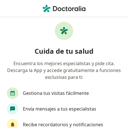
Men
Anestesiólogo • Cali, Valle del Cauca
Filtros
Seguro
Mapa
Anestesiólogos en Cali
Cuida de tu salud
Encuentra los mejores especialistas y pide cita.
¿Cuál es tu compañía aseguradora?
Descarga la App y accede gratuitamente a funciones
Suramericana S.A.
Colmedica Medicina Prepag
exclusivas para ti:
Gestiona tus visitas fácilmente
Envía mensajes a tus especialistas
Recibe recordatorios y notificaciones