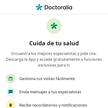
Men
Angina • Cali, Valle del Cauca
Filtros
• 1
Seguro
Mapa
Especialistas en Angina en Cali
Cuida de tu salud
Encuentra los mejores especialistas y pide cita.
¿Qué especialidad estás buscando?
Descarga la App y accede gratuitamente a funciones
Cardiólogo
Internista
Médico general
exclusivas para ti:
Gestiona tus visitas fácilmente
Envía mensajes a tus especialistas
Recibe recordatorios y notificaciones