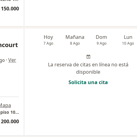
 150.000
Hoy
Mañana
Dom
Lun
ncourt
7 Ago
8 Ago
9 Ago
10 Ago
·
Ver
ogo
La reserva de citas en línea no está
disponible
Solicita una cita
Mapa
Edificio de Colores Consultorio 1036 Torre 1 piso 10. Edificio Vida Centro Profesional PH
 200.000