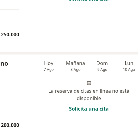
a
 250.000
eno
Hoy
Mañana
Dom
Lun
7 Ago
8 Ago
9 Ago
10 Ago
La reserva de citas en línea no está
disponible
Solicita una cita
 200.000