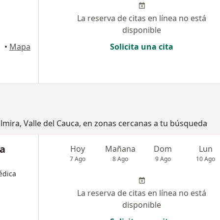
La reserva de citas en línea no está
disponible
•
Mapa
Solicita una cita
almira, Valle del Cauca, en zonas cercanas a tu búsqueda
ia
Hoy
Mañana
Dom
Lun
7 Ago
8 Ago
9 Ago
10 Ago
édica
La reserva de citas en línea no está
disponible