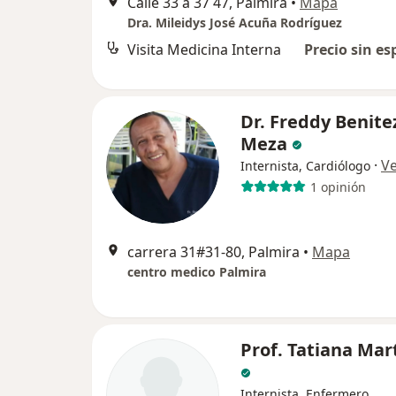
Calle 33 a 37 47, Palmira
•
Mapa
Dra. Mileidys José Acuña Rodríguez
Visita Medicina Interna
Precio sin es
Dr. Freddy Benite
Meza
·
V
Internista, Cardiólogo
1 opinión
carrera 31#31-80, Palmira
•
Mapa
centro medico Palmira
Prof. Tatiana Mar
Internista, Enfermero