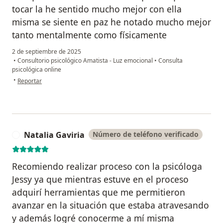
tocar la he sentido mucho mejor con ella
misma se siente en paz he notado mucho mejor
tanto mentalmente como físicamente
2 de septiembre de 2025
•
Consultorio psicológico Amatista - Luz emocional
•
Consulta
psicológica online
en opinión del usuario I.s.a
•
Reportar
Natalia Gaviria
Número de teléfono verificado
N
Recomiendo realizar proceso con la psicóloga
Jessy ya que mientras estuve en el proceso
adquirí herramientas que me permitieron
avanzar en la situación que estaba atravesando
y además logré conocerme a mí misma