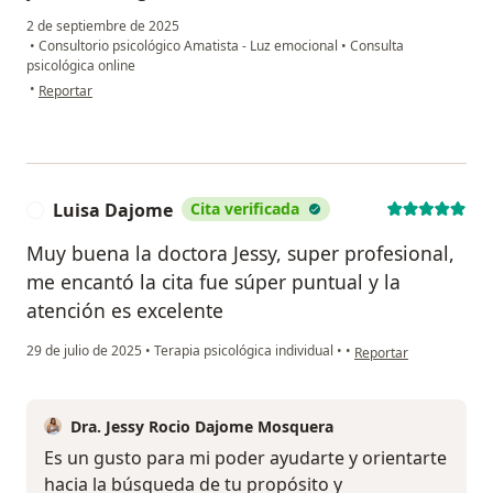
2 de septiembre de 2025
•
Consultorio psicológico Amatista - Luz emocional
•
Consulta
psicológica online
en opinión del usuario Natalia Gaviria
•
Reportar
Luisa Dajome
Cita verificada
L
Muy buena la doctora Jessy, super profesional,
me encantó la cita fue súper puntual y la
atención es excelente
en opinión del usuario
29 de julio de 2025
•
Terapia psicológica individual
•
•
Reportar
Dra. Jessy Rocio Dajome Mosquera
Es un gusto para mi poder ayudarte y orientarte
hacia la búsqueda de tu propósito y