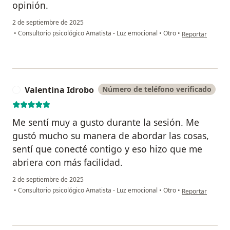
opinión.
2 de septiembre de 2025
en opinión del us
•
Consultorio psicológico Amatista - Luz emocional
•
Otro
•
Reportar
Valentina Idrobo
Número de teléfono verificado
V
Me sentí muy a gusto durante la sesión. Me
gustó mucho su manera de abordar las cosas,
sentí que conecté contigo y eso hizo que me
abriera con más facilidad.
2 de septiembre de 2025
en opinión del u
•
Consultorio psicológico Amatista - Luz emocional
•
Otro
•
Reportar