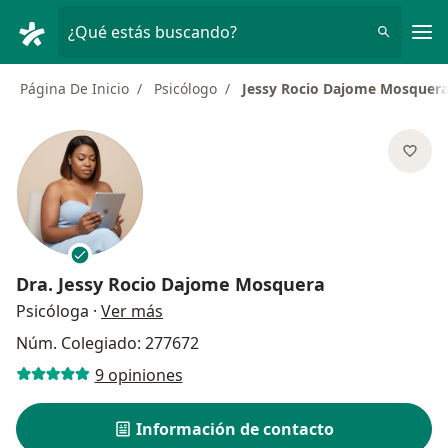
Men
¿Qué estás buscando?
Página De Inicio
Psicólogo
Jessy Rocio Dajome Mosquer
Dra.
Jessy Rocio Dajome Mosquera
sobre las especializaciones
Psicóloga
·
Ver más
Núm. Colegiado: 277672
9 opiniones
Información de contacto