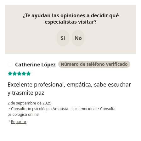
¿Te ayudan las opiniones a decidir qué
especialistas visitar?
Si
No
Catherine López
Número de teléfono verificado
C
Excelente profesional, empática, sabe escuchar
y trasmite paz
2 de septiembre de 2025
•
Consultorio psicológico Amatista - Luz emocional
•
Consulta
psicológica online
en opinión del usuario Catherine López
•
Reportar