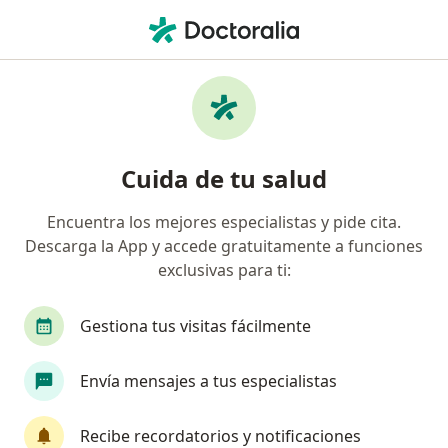
Men
Falta De Sentido De Vida • Cali, Valle del Cauca
Filtros
• 1
Seguro
Mapa
Especialistas en Falta de sentido de vida en
Cuida de tu salud
Cali
Encuentra los mejores especialistas y pide cita.
Descarga la App y accede gratuitamente a funciones
¿Qué especialidad estás buscando?
exclusivas para ti:
Psicólogo
Neuropsicólogo
Sexólogo
Gestiona tus visitas fácilmente
Envía mensajes a tus especialistas
Recibe recordatorios y notificaciones