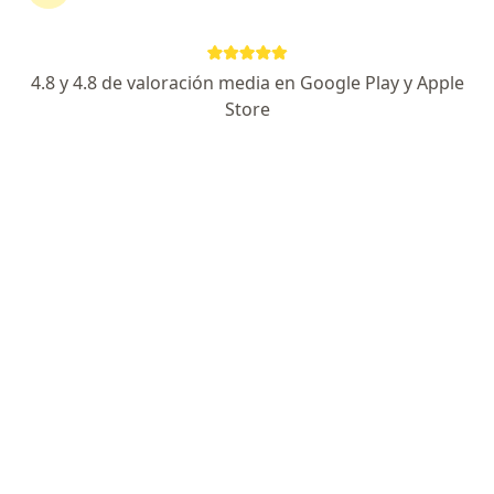
Información
Pregunta al Experto
4.8 y 4.8 de valoración media en Google Play y Apple
Store
No descuides tu salud
Escoge la consulta en línea para empezar o
continuar tu tratamiento sin salir de casa. Si lo
necesitas, también puedes reservar una cita
presencial.
Mostrar especialistas
¿Cómo funciona?
Expertos en trastorno obsesivo compulsivo
(toc)