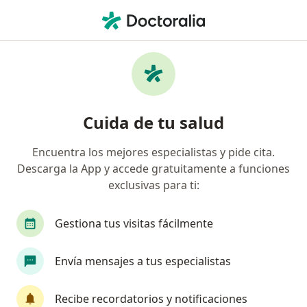
Men
¿Qué estás buscando?
Página De Inicio
Enfermedades
Trastorno Obsesivo Compulsivo (Toc)
Trastorno obsesivo compulsivo
Cuida de tu salud
(toc) - Información, expertos y
Encuentra los mejores especialistas y pide cita.
preguntas frecuentes
Descarga la App y accede gratuitamente a funciones
exclusivas para ti:
Nombres alternativos:
Toc, Trastorno de
personalidad obsesivo-compulsiva, Obsessive
Compulsive Disorder (OCD), Neurosis obsesiva-
Gestiona tus visitas fácilmente
compulsiva.
Envía mensajes a tus especialistas
Recibe recordatorios y notificaciones