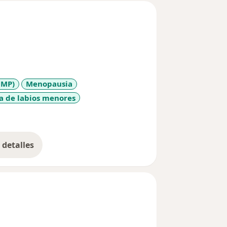
OMP)
Menopausia
ia de labios menores
ses
detalles
bre la experiencia