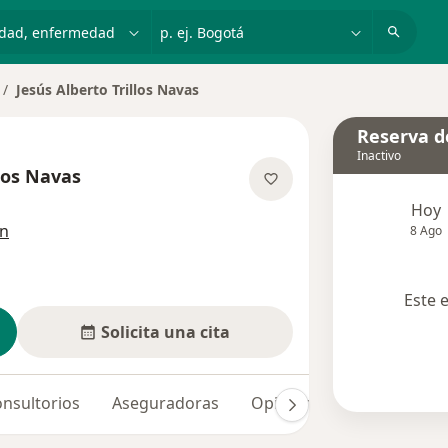
dad, enfermedad o nombre
p. ej. Bogotá
Jesús Alberto Trillos Navas
mbiar de ciudad
Reserva de
Inactivo
llos Navas
re las especializaciones
Hoy
ón
8 Ago
Este 
Solicita una cita
nsultorios
Aseguradoras
Opiniones (3)
Dudas s