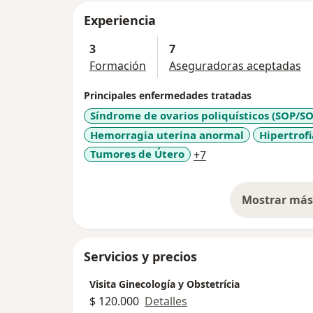
Experiencia
3
7
Formación
Aseguradoras aceptadas
Principales enfermedades tratadas
Síndrome de ovarios poliquísticos (SOP/S
Hemorragia uterina anormal
Hipertrof
a11y_sr_more_disea
Tumores de Útero
+7
Mostrar más 
so
Servicios y precios
Visita Ginecología y Obstetrícia
$ 120.000
Detalles