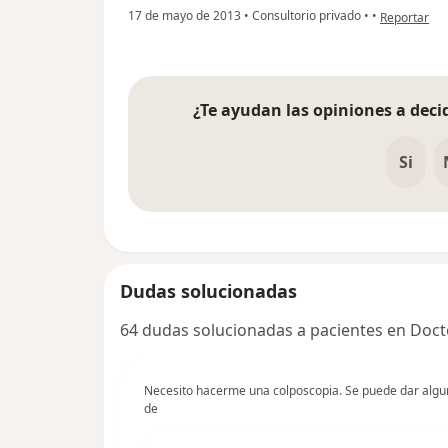
en opinión 
17 de mayo de 2013
•
Consultorio privado
•
•
Reportar
¿Te ayudan las opiniones a decid
Si
Dudas solucionadas
64 dudas solucionadas a pacientes en Doct
Necesito hacerme una colposcopia. Se puede dar algun
de