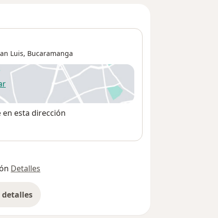
an Luis,
Bucaramanga
ar
 abre en una nueva pestaña
e en esta dirección
ión
Detalles
detalles
bre la dirección