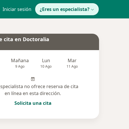
Iniciar sesión
¿Eres un especialista?
 cita en Doctoralia
Mañana
Lun
Mar
Mié
Jue
9 Ago
10 Ago
11 Ago
12 Ago
13 Ag
especialista no ofrece reserva de cita
en línea en esta dirección.
Solicita una cita
olucionadas (64)