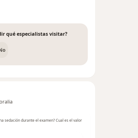
del usuario anónimo
ir qué especialistas visitar?
No
oralia
a sedación durante el examen? Cual es el valor