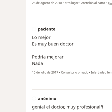
en 
28 de agosto de 2018
•
otro lugar
•
Atención al parto
•
Re
paciente
P
Lo mejor
Es muy buen doctor
Podría mejorar
Nada
15 de julio de 2017
•
Consultorio privado
•
Infertilidad fe
anónimo
A
genial el doctor, muy profesionalñ