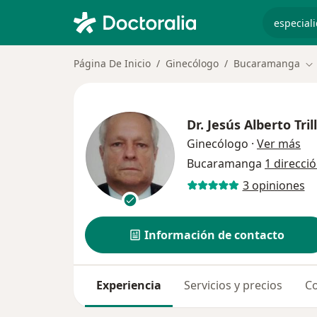
especiali
Página De Inicio
Ginecólogo
Bucaramanga
Ca
Dr.
Jesús Alberto Tri
sob
Ginecólogo
·
Ver más
Bucaramanga
1 direcci
3 opiniones
Información de contacto
Experiencia
Servicios y precios
Co