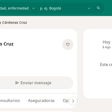
dad, enfermedad o nombre
p. ej. Bogotá
 Cárdenas Cruz
Hoy
s Cruz
8 Ago
sobre las especializaciones
Este c
Enviar mensaje
nsultorios
Aseguradoras
Opiniones (83)