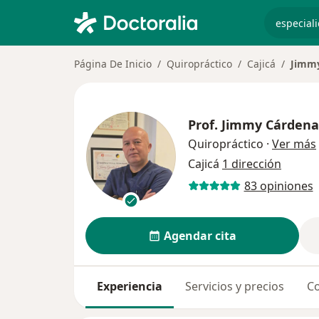
especiali
Página De Inicio
Quiropráctico
Cajicá
Jimmy
Prof.
Jimmy Cárdena
Quiropráctico
·
Ver más
Cajicá
1 dirección
83 opiniones
Agendar cita
Experiencia
Servicios y precios
Co