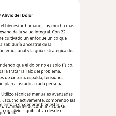
 Alivio del Dolor
 el bienestar humano, soy mucho más
esano de la salud integral. Con 22
he cultivado un enfoque único que
a sabiduría ancestral de la
ón emocional y la guía estratégica del
ntiendo que el dolor no es solo físico.
para tratar la raíz del problema,
es de cintura, espalda, tensiones
n plan ajustado a cada persona.
:
Utilizo técnicas manuales avanzadas
po. Escucho activamente, comprendo las
me enfoco en generar bienestar y
eo un ambiente de confianza donde
n un alivio significativo desde el
prendida.