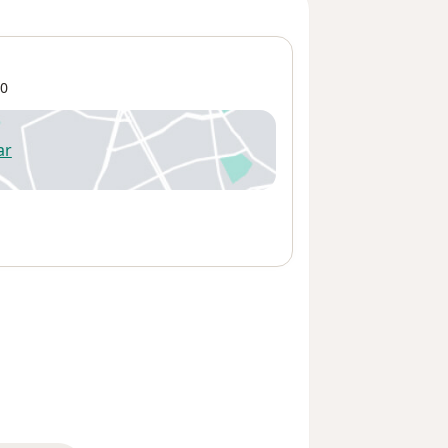
0
ar
 abre en una nueva pestaña