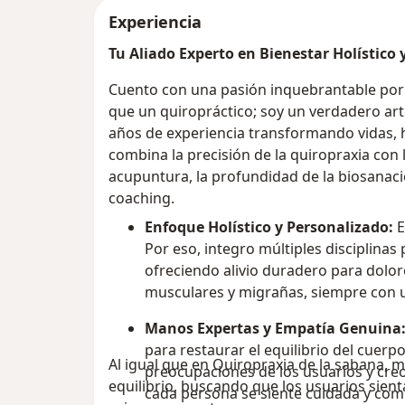
Experiencia
Tu Aliado Experto en Bienestar Holístico y
Cuento con una pasión inquebrantable por
que un quiropráctico; soy un verdadero art
años de experiencia transformando vidas, 
combina la precisión de la quiropraxia con l
acupuntura, la profundidad de la biosanaci
coaching.
Enfoque Holístico y Personalizado:
E
Por eso, integro múltiples disciplinas 
ofreciendo alivio duradero para dolor
musculares y migrañas, siempre con u
Manos Expertas y Empatía Genuina
para restaurar el equilibrio del cuer
Al igual que en Quiropraxia de la sabana, 
preocupaciones de los usuarios y cr
equilibrio, buscando que los usuarios sienta
cada persona se siente cuidada y com