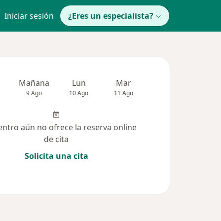
Iniciar sesión
¿Eres un especialista?
Mañana
Lun
Mar
Mié
Jue
9 Ago
10 Ago
11 Ago
12 Ago
13 Ag
entro aún no ofrece la reserva online
de cita
Solicita una cita