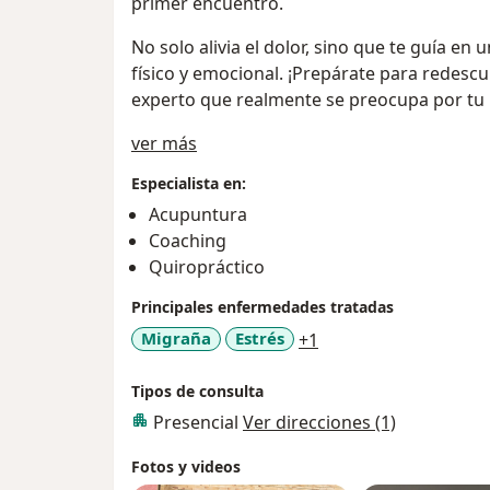
primer encuentro.
No solo alivia el dolor, sino que te guía en
físico y emocional. ¡Prepárate para redescub
experto que realmente se preocupa por tu
Acerca de mí
ver más
Especialista en:
Acupuntura
Coaching
Quiropráctico
Principales enfermedades tratadas
a11y_sr_more_disea
Migraña
Estrés
+1
Tipos de consulta
Presencial
Ver direcciones (1)
Fotos y videos