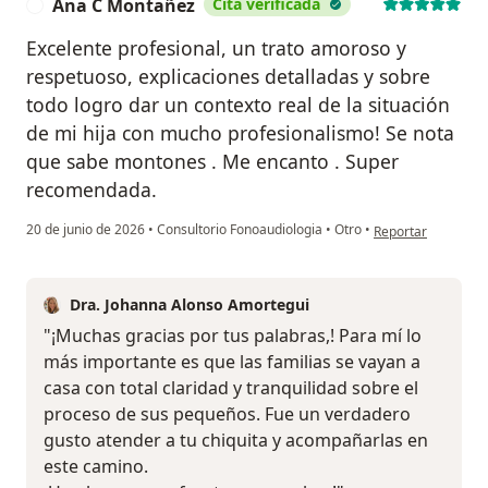
Ana C Montañez
Cita verificada
A
Excelente profesional, un trato amoroso y
respetuoso, explicaciones detalladas y sobre
todo logro dar un contexto real de la situación
de mi hija con mucho profesionalismo! Se nota
que sabe montones . Me encanto . Super
recomendada.
en opinión del us
20 de junio de 2026
•
Consultorio Fonoaudiologia
•
Otro
•
Reportar
Dra. Johanna Alonso Amortegui
"¡Muchas gracias por tus palabras,! Para mí lo
más importante es que las familias se vayan a
casa con total claridad y tranquilidad sobre el
proceso de sus pequeños. Fue un verdadero
gusto atender a tu chiquita y acompañarlas en
este camino.