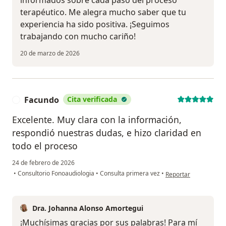
terapéutico. Me alegra mucho saber que tu
experiencia ha sido positiva. ¡Seguimos
trabajando con mucho cariño!
20 de marzo de 2026
Facundo
Cita verificada
F
Excelente. Muy clara con la información,
respondió nuestras dudas, e hizo claridad en
todo el proceso
24 de febrero de 2026
en opinión del usuar
•
Consultorio Fonoaudiologia
•
Consulta primera vez
•
Reportar
Dra. Johanna Alonso Amortegui
¡Muchísimas gracias por sus palabras! Para mí