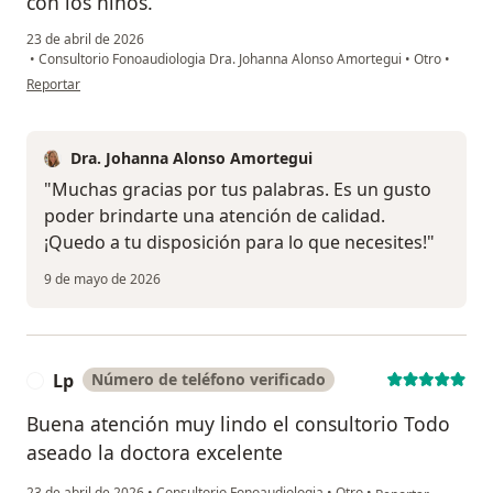
con los niños.
23 de abril de 2026
•
Consultorio Fonoaudiologia Dra. Johanna Alonso Amortegui
•
Otro
•
en opinión del usuario E. k. S. S.
Reportar
Dra. Johanna Alonso Amortegui
"Muchas gracias por tus palabras. Es un gusto
poder brindarte una atención de calidad.
¡Quedo a tu disposición para lo que necesites!"
9 de mayo de 2026
Lp
Número de teléfono verificado
L
Buena atención muy lindo el consultorio Todo
aseado la doctora excelente
en opinión del usua
23 de abril de 2026
•
Consultorio Fonoaudiologia
•
Otro
•