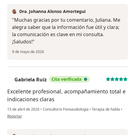
Dra. Johanna Alonso Amortegui
"Muchas gracias por tu comentario, Juliana. Me
alegra saber que la información fue útil y clara;
la comunicación es clave en mi consulta.
¡Saludos!"
9 de mayo de 2026
Gabriela Ruiz
Cita verificada
G
Excelente profesional, acompañamiento total e
indicaciones claras
15 de abril de 2026
•
Consultorio Fonoaudiologia
•
Terapia de habla
•
en opinión del usuario Gabriela Ruiz
Reportar