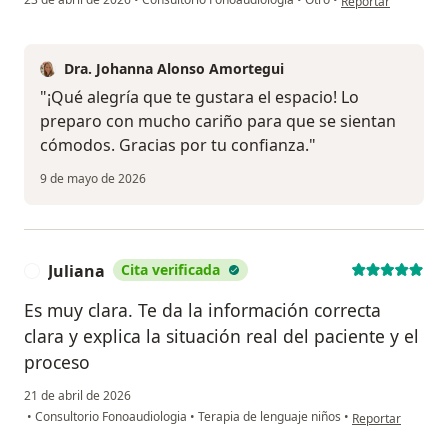
Reportar
Dra. Johanna Alonso Amortegui
"¡Qué alegría que te gustara el espacio! Lo
preparo con mucho cariño para que se sientan
cómodos. Gracias por tu confianza."
9 de mayo de 2026
Juliana
Cita verificada
J
Es muy clara. Te da la información correcta
clara y explica la situación real del paciente y el
proceso
21 de abril de 2026
en opinión del us
•
Consultorio Fonoaudiologia
•
Terapia de lenguaje niños
•
Reportar