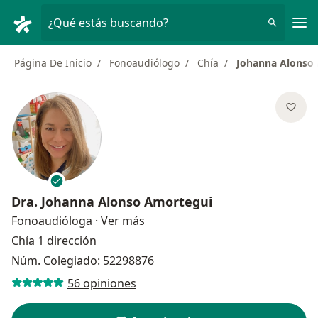
Men
¿Qué estás buscando?
Página De Inicio
Fonoaudiólogo
Chía
Johanna Alonso
Dra.
Johanna Alonso Amortegui
sobre las especializaciones
Fonoaudióloga
·
Ver más
Chía
1 dirección
Núm. Colegiado: 52298876
56 opiniones