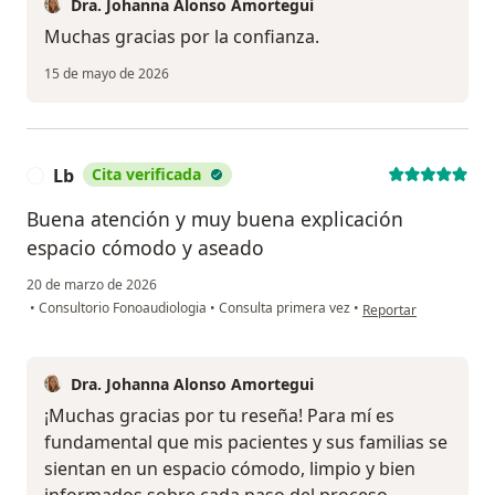
Dra. Johanna Alonso Amortegui
Muchas gracias por la confianza.
15 de mayo de 2026
Lb
Cita verificada
L
Buena atención y muy buena explicación
espacio cómodo y aseado
20 de marzo de 2026
en opinión del usuari
•
Consultorio Fonoaudiologia
•
Consulta primera vez
•
Reportar
Dra. Johanna Alonso Amortegui
¡Muchas gracias por tu reseña! Para mí es
fundamental que mis pacientes y sus familias se
sientan en un espacio cómodo, limpio y bien
informados sobre cada paso del proceso