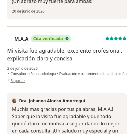
¡Un abrazo muy fuerte para ambas!"
20 de junio de 2026
M.A.A
Cita verificada
M
Mi visita fue agradable, excelente profesional,
explicación clara y concisa.
2 de junio de 2026
•
Consultorio Fonoaudiologia
•
Evaluación y tratamiento de la deglución
en opinión del usuario M.A.A
•
Reportar
Dra. Johanna Alonso Amortegui
Muchísimas gracias por tus palabras, M.A.A.!
Saber que la visita fue agradable y que todo
quedó claro me motiva a seguir dando lo mejor
en cada consulta. ¡Un saludo muy especial y un