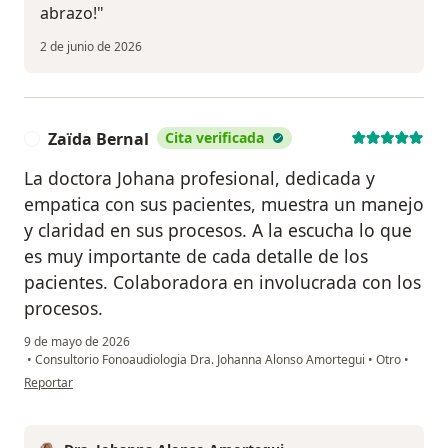
abrazo!"
2 de junio de 2026
Zaïda Bernal
Cita verificada
Z
La doctora Johana profesional, dedicada y
empatica con sus pacientes, muestra un manejo
y claridad en sus procesos. A la escucha lo que
es muy importante de cada detalle de los
pacientes. Colaboradora en involucrada con los
procesos.
9 de mayo de 2026
•
Consultorio Fonoaudiologia Dra. Johanna Alonso Amortegui
•
Otro
•
en opinión del usuario Zaïda Bernal
Reportar