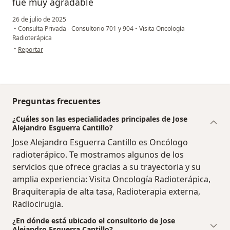
fue muy agradable
26 de julio de 2025
•
Consulta Privada - Consultorio 701 y 904
•
Visita Oncología
Radioterápica
en opinión del usuario Alex
•
Reportar
Preguntas frecuentes
¿Cuáles son las especialidades principales de Jose
Alejandro Esguerra Cantillo?
Jose Alejandro Esguerra Cantillo es Oncólogo
radioterápico. Te mostramos algunos de los
servicios que ofrece gracias a su trayectoria y su
amplia experiencia: Visita Oncología Radioterápica,
Braquiterapia de alta tasa, Radioterapia externa,
Radiocirugia.
¿En dónde está ubicado el consultorio de Jose
Alejandro Esguerra Cantillo?