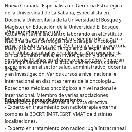
Nueva Granada. Especialista en Gerencia Estratégica
de la Universidad de La Sabana, Especialista en
Docencia Universitaria de la Universidad El Bosque y
Magíster en Educación de la Universidad El Bosque.
¿Por qué elegirme a mí?
Actualmente me encuentro laborando en el Instituto
Medico carismático y empático. Siempre dispuesto a
Nacional de Cancerología, Radioterapia Oncología
servir y dar lo mejor de sí. Médico con gran trayectoria
Marly y la Clínica Marly. Tengo amplia experiencia
en distintas patologías oncológicos. Con experiencia
clínica, administrativa, en investigación y docente,
de más de 15 años en el ámbito oncológico. Con gran
desempeñándome en la actualidad en estas cuatro
experiencia en el sector salud, administrativo, docente
áreas.
y en investigación. Varios cursos a nivel nacional e
internacional en distintas ramas de la oncología.
Rotaciones médicas oncológicos a nivel nacional e
internacional. Miembro de varias asociaciones
Principales áreas de tratamiento
científicas y pertenecientes a la junta directiva.
- Experto en tratamiento con radioterapia externa
como es la 3DCRT, IMRT, IGRT, VMAT de distintas
localizaciones.
- Experto en tratamiento con radiocirugía Intracraneal