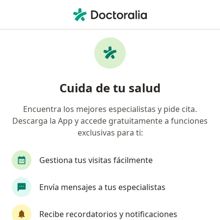
Men
Oncólogo Radioterápico
Filtros
Seguro
Mapa
Oncólogos radioterápicos
Cuida de tu salud
Encuentra los mejores especialistas y pide cita.
Elige la ciudad en la que buscas al especialista
Descarga la App y accede gratuitamente a funciones
Bogotá
Medellín
Cali
Barranquilla
exclusivas para ti:
Gestiona tus visitas fácilmente
Envía mensajes a tus especialistas
Recibe recordatorios y notificaciones