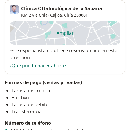
Clínica Oftalmológica de la Sabana
KM 2 vía Chia- Cajica,
Chía
250001
Ampliar
se abre en una nueva pestañ
Disponibilidad
Este especialista no ofrece reserva online en esta
dirección
¿Qué puedo hacer ahora?
Formas de pago (visitas privadas)
Tarjeta de crédito
Efectivo
Tarjeta de débito
Transferencia
Número de teléfono