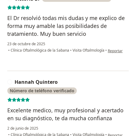
El Dr resolvió todas mis dudas y me explico de
forma muy amable las posibilidades de
tratamiento. Muy buen servicio
23 de octubre de 2025
en opinión del us
•
Clínica Oftalmológica de la Sabana
•
Visita Oftalmología
•
Reportar
Hannah Quintero
H
Número de teléfono verificado
Excelente medico, muy profesional y acertado
en su diagnóstico, te da mucha confianza
2 de junio de 2025
en opinión del u
•
Clínica Oftalmológica de la Sabana
•
Visita Oftalmología
•
Reportar