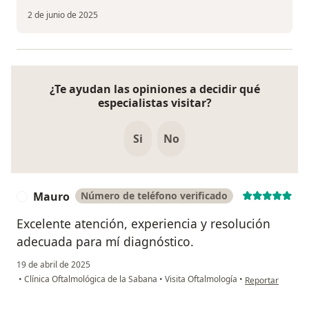
2 de junio de 2025
¿Te ayudan las opiniones a decidir qué
especialistas visitar?
Si
No
Mauro
Número de teléfono verificado
M
Excelente atención, experiencia y resolución
adecuada para mí diagnóstico.
19 de abril de 2025
en opinión del u
•
Clínica Oftalmológica de la Sabana
•
Visita Oftalmología
•
Reportar