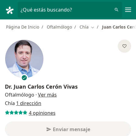
Men
¿Qué estás buscando?
Página De Inicio
Oftalmólogo
Chía
Juan Carlos Cer
Cambiar de ciudad
Dr.
Juan Carlos Cerón Vivas
sobre las especializaciones
Oftalmólogo
·
Ver más
Chía
1 dirección
4 opiniones
Enviar mensaje