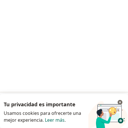
Dra. Floralba Contreras Vega
Oftalmólogo
Calle 4 56A- 16, Bogotá
•
Mapa
Este especialista no ofrece reserva de cita en línea en esta dirección.
Solicita una cita
Tu privacidad es importante
Ir a la app
Usamos cookies para ofrecerte una
mejor experiencia.
Leer más
.
Continuar en el navegador