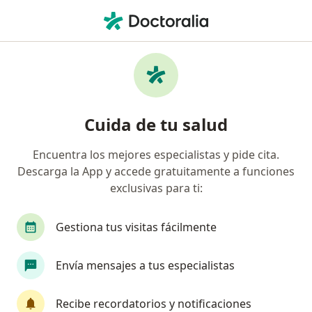
Men
Oftalmólogo • Soacha, Cundinamarca
Filtros
Seguro
Mapa
Oftalmólogos en Soacha
Cuida de tu salud
Encuentra los mejores especialistas y pide cita.
¿Cuál es tu compañía aseguradora?
Descarga la App y accede gratuitamente a funciones
Compañía De Medicina Prepagada Colsanitas S.A.
exclusivas para ti:
Gestiona tus visitas fácilmente
Envía mensajes a tus especialistas
Recibe recordatorios y notificaciones