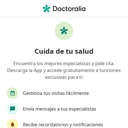
Men
Astigmatismo • Chía, Cundinamarca
Filtros
• 1
Seguro
Mapa
Especialistas en Astigmatismo en Chía
Cuida de tu salud
Encuentra los mejores especialistas y pide cita.
¿Qué especialidad estás buscando?
Descarga la App y accede gratuitamente a funciones
Optómetra
Oftalmólogo
exclusivas para ti:
Gestiona tus visitas fácilmente
Envía mensajes a tus especialistas
Recibe recordatorios y notificaciones