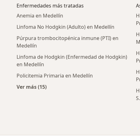
Enfermedades más tratadas
A
Anemia en Medellín
H
P
Linfoma No Hodgkin (Adulto) en Medellín
H
Púrpura trombocitopénica inmune (PTI) en
M
Medellín
H
Linfoma de Hodgkin (Enfermedad de Hodgkin)
P
en Medellín
H
Policitemia Primaria en Medellín
P
Ver más (15)
H
Más en esta categoría: Enfermedades más 
S