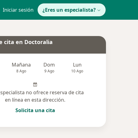
Iniciar sesión
¿Eres un especialista?
 cita en Doctoralia
Mañana
Dom
Lun
Mar
Mié
8 Ago
9 Ago
10 Ago
11 Ago
12 Ag
especialista no ofrece reserva de cita
en línea en esta dirección.
Solicita una cita