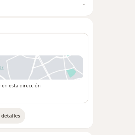
ar
 abre en una nueva pestaña
e en esta dirección
detalles
bre la dirección