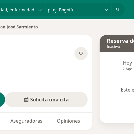
dad, enfermedad o nombre
p. ej. Bogotá
uan José Sarmiento
r de ciudad
Reserva de
Inactivo
Hoy
bre las especializaciones
7 Ago
Este 
Solicita una cita
Aseguradoras
Opiniones