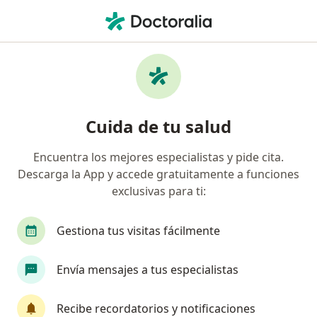
Men
Hematólogo • Medellín, Antioquia
Filtros
Seguro:
Colmedica Medicina P
Hematólogos recomendados de Colmedica
Cuida de tu salud
Medicina Prepagada S.A. en Medellín
Encuentra los mejores especialistas y pide cita.
Descarga la App y accede gratuitamente a funciones
exclusivas para ti:
Gestiona tus visitas fácilmente
Envía mensajes a tus especialistas
Dr. Rosendo de Jesús Pérez Fontalvo
Hematólogo
Recibe recordatorios y notificaciones
5 opiniones