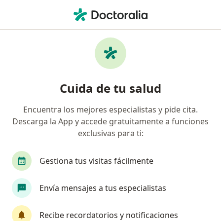
Men
Bradicardia • Medellín, Antioquia
Filtros
• 1
Seguro
Mapa
Especialistas en Bradicardia en Medellín
Cuida de tu salud
Encuentra los mejores especialistas y pide cita.
¿Qué especialidad estás buscando?
Descarga la App y accede gratuitamente a funciones
Cardiólogo
Internista
Neumólogo
Nu
exclusivas para ti:
Gestiona tus visitas fácilmente
Envía mensajes a tus especialistas
Recibe recordatorios y notificaciones