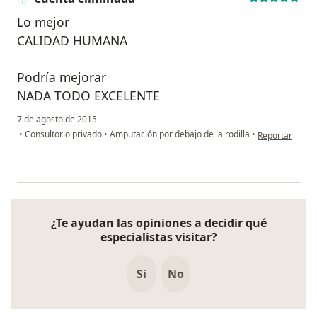
Lo mejor
CALIDAD HUMANA
Podría mejorar
NADA TODO EXCELENTE
7 de agosto de 2015
en opinión del
•
Consultorio privado
•
Amputación por debajo de la rodilla
•
Reportar
¿Te ayudan las opiniones a decidir qué
especialistas visitar?
Si
No