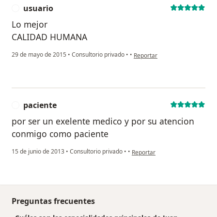
usuario
U
Lo mejor
CALIDAD HUMANA
en opinión del usuario usuario
29 de mayo de 2015
•
Consultorio privado
•
•
Reportar
paciente
P
por ser un exelente medico y por su atencion
conmigo como paciente
en opinión del usuario paciente
15 de junio de 2013
•
Consultorio privado
•
•
Reportar
Preguntas frecuentes