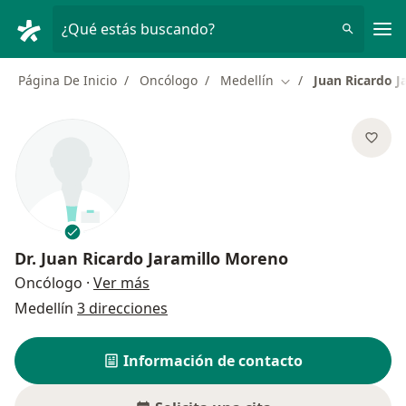
Men
¿Qué estás buscando?
Página De Inicio
Oncólogo
Medellín
Juan Ricardo J
Cambiar de ciudad
Dr.
Juan Ricardo Jaramillo Moreno
sobre las especializaciones
Oncólogo
·
Ver más
Medellín
3 direcciones
Información de contacto