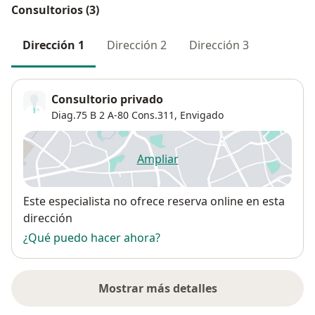
Consultorios (3)
Dirección 1
Dirección 2
Dirección 3
Consultorio privado
Diag.75 B 2 A-80 Cons.311,
Envigado
Ampliar
se abre en una nueva pestañ
Disponibilidad
Este especialista no ofrece reserva online en esta
dirección
¿Qué puedo hacer ahora?
Mostrar más detalles
sobre la dirección