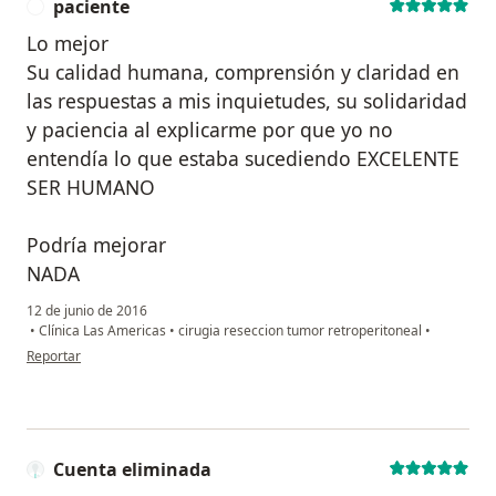
paciente
P
Lo mejor
Su calidad humana, comprensión y claridad en
las respuestas a mis inquietudes, su solidaridad
y paciencia al explicarme por que yo no
entendía lo que estaba sucediendo EXCELENTE
SER HUMANO
Podría mejorar
NADA
12 de junio de 2016
•
Clínica Las Americas
•
cirugia reseccion tumor retroperitoneal
•
en opinión del usuario paciente
Reportar
Cuenta eliminada