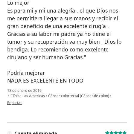
Lo mejor
Es para mi y mi una alegría , el que Dios nos
me permitiera llegar a sus manos y recibir el
gran beneficio de una excelente cirugía .
Gracias a su labor mi padre ya no tiene el
tumor y su recuperación va muy bien , Dios lo
bendiga. Lo recomiendo como excelente
cirujano y ser humano.Gracias."
Podría mejorar
NADA ES EXCELENTE EN TODO
18 de enero de 2016
•
Clínica Las Americas
•
Cáncer colorrectal (Cáncer de colon)
•
en opinión del usuario Cuenta eliminada
Reportar
Cuenta eliminada