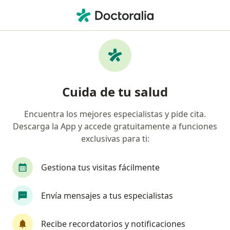
Men
Taquicardia Ventricular • Medellín, Antioquia
Filtros
• 1
Seguro
Mapa
Especialistas en Taquicardia Ventricular en
Cuida de tu salud
Medellín
Encuentra los mejores especialistas y pide cita.
Descarga la App y accede gratuitamente a funciones
¿Qué especialidad estás buscando?
exclusivas para ti:
Cardiólogo
Internista
Neumólogo
O
Gestiona tus visitas fácilmente
Envía mensajes a tus especialistas
Recibe recordatorios y notificaciones