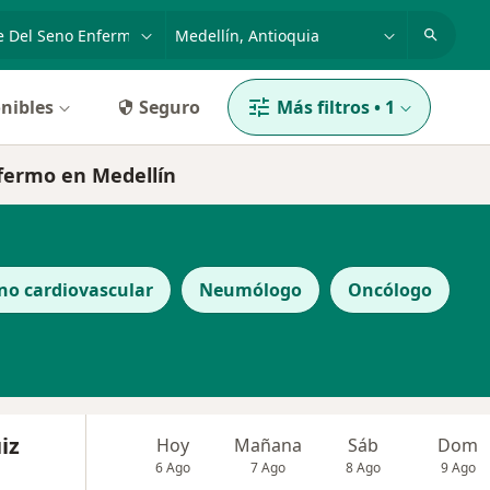
dad, enfermedad o nombre
p. ej. Bogotá
nibles
Seguro
Más filtros
•
1
nfermo en Medellín
no cardiovascular
Neumólogo
Oncólogo
iz
Hoy
Mañana
Sáb
Dom
6 Ago
7 Ago
8 Ago
9 Ago