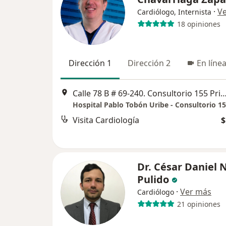
·
V
Cardiólogo, Internista
18 opiniones
Dirección 1
Dirección 2
En líne
Calle 78 B # 69-240. Consultorio 155 Primer piso Torre 
Hospital Pablo Tobón Uribe - Consultorio 1
Visita Cardiología
$
Dr. César Daniel 
Pulido
·
Ver más
Cardiólogo
21 opiniones