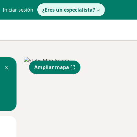
Iniciar sesión
¿Eres un especialista?
Ampliar mapa
Lun
Mar
Mié
10 Ago
11 Ago
12 Ago