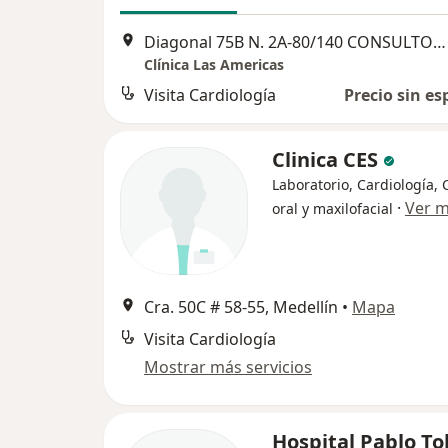
Diagonal 75B N. 2A-80/140 CONSULTORIO 311, Medellín
Clínica Las Americas
Visita Cardiología
Precio sin es
Clinica CES
Laboratorio, Cardiología, 
·
Ver 
oral y maxilofacial
Cra. 50C # 58-55, Medellín
•
Mapa
Visita Cardiología
Mostrar más servicios
Hospital Pablo T