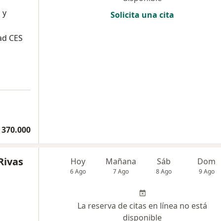
 y
Solicita una cita
ad CES
 370.000
Rivas
Hoy
Mañana
Sáb
Dom
6 Ago
7 Ago
8 Ago
9 Ago
La reserva de citas en línea no está
disponible