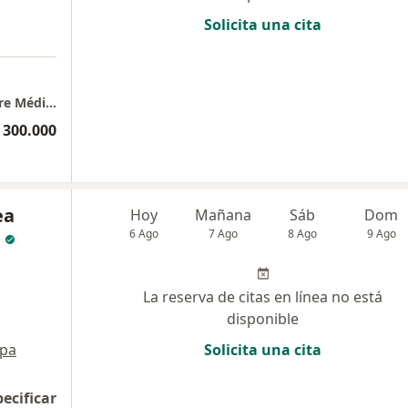
Solicita una cita
Cirugía cardio vascular consultorio 1117 Torre Médica Comedal, Ciudad del Rio
 300.000
ea
Hoy
Mañana
Sáb
Dom
6 Ago
7 Ago
8 Ago
9 Ago
La reserva de citas en línea no está
disponible
pa
Solicita una cita
pecificar