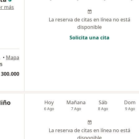
er más
La reserva de citas en línea no está
disponible
Solicita una cita
a
B, Medellín
•
Mapa
55
 300.000
Niño
Hoy
Mañana
Sáb
Dom
6 Ago
7 Ago
8 Ago
9 Ago
La reserva de citas en línea no está
disponible