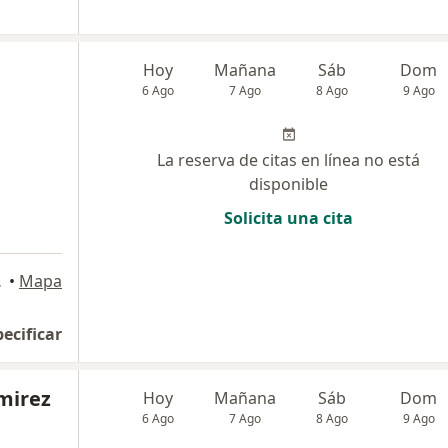
Hoy
Mañana
Sáb
Dom
6 Ago
7 Ago
8 Ago
9 Ago
La reserva de citas en línea no está
disponible
Solicita una cita
Medellín
•
Mapa
pecificar
mirez
Hoy
Mañana
Sáb
Dom
6 Ago
7 Ago
8 Ago
9 Ago