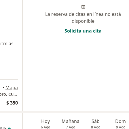
La reserva de citas en línea no está
disponible
Solicita una cita
ritmias
Medellín
•
Mapa
PULSOS Holistic Heart Torre Médica 2 El Tesoro, Cuarto piso.
$ 350
Hoy
Mañana
Sáb
Dom
ta
6 Ago
7 Ago
8 Ago
9 Ago