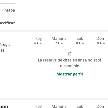
•
Mapa
pecificar
Hoy
Mañana
Sáb
Dom
6 Ago
7 Ago
8 Ago
9 Ago
Cirugía
más
La reserva de citas en línea no está
disponible
Mostrar perfil
obón
Hoy
Mañana
Sáb
Dom