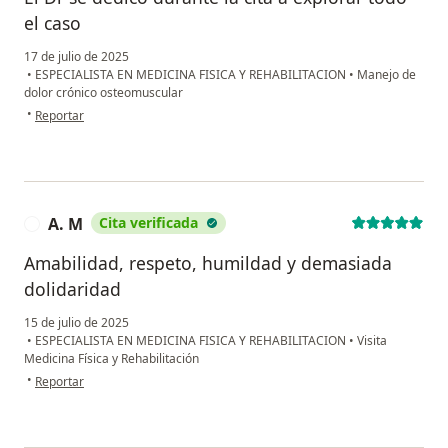
el caso
17 de julio de 2025
•
ESPECIALISTA EN MEDICINA FISICA Y REHABILITACION
•
Manejo de
dolor crónico osteomuscular
en opinión del usuario VN
•
Reportar
A. M
Cita verificada
A
Amabilidad, respeto, humildad y demasiada
dolidaridad
15 de julio de 2025
•
ESPECIALISTA EN MEDICINA FISICA Y REHABILITACION
•
Visita
Medicina Física y Rehabilitación
en opinión del usuario A. M
•
Reportar