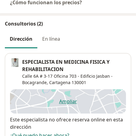
¿Cómo funcionan los precios?
Consultorios (2)
Dirección
En línea
ESPECIALISTA EN MEDICINA FISICA Y
REHABILITACION
Calle 6A # 3-17 Oficina 703 - Edificio Jasban -
Bocagrande,
Cartagena
130001
Ampliar
se abre en una nueva pestañ
Disponibilidad
Este especialista no ofrece reserva online en esta
dirección
¿Qué puedo hacer ahora?