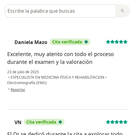
Busca en opiniones
Daniela Mazo
Cita verificada
D
Excelente, muy atento con todo el proceso
durante el examen y la valoración
23 de julio de 2025
•
ESPECIALISTA EN MEDICINA FISICA Y REHABILITACION
•
Electromiografía (EMG)
en opinión del usuario Daniela Mazo
•
Reportar
VN
Cita verificada
V
El Dr se dedicó durante la cita a explorar todo