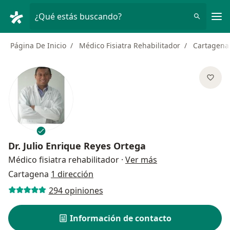
Men
¿Qué estás buscando?
Página De Inicio
Médico Fisiatra Rehabilitador
Cartagena
Dr.
Julio Enrique Reyes Ortega
sobre las especial
Médico fisiatra rehabilitador
·
Ver más
Cartagena
1 dirección
294 opiniones
Información de contacto