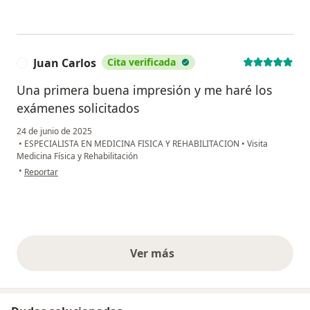
Juan Carlos
Cita verificada
J
Una primera buena impresión y me haré los
exámenes solicitados
24 de junio de 2025
•
ESPECIALISTA EN MEDICINA FISICA Y REHABILITACION
•
Visita
Medicina Física y Rehabilitación
en opinión del usuario Juan Carlos
•
Reportar
Ver más
opiniones anteriores