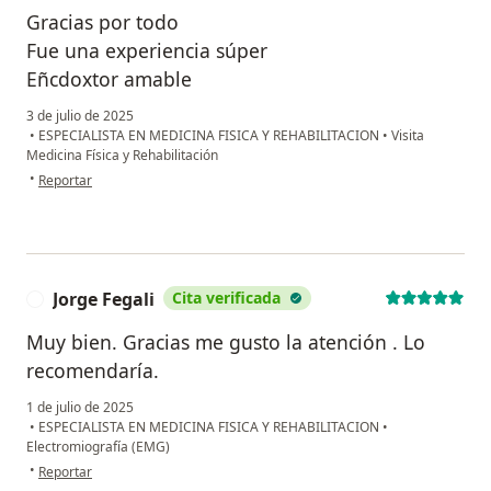
Gracias por todo
Fue una experiencia súper
Eñcdoxtor amable
3 de julio de 2025
•
ESPECIALISTA EN MEDICINA FISICA Y REHABILITACION
•
Visita
Medicina Física y Rehabilitación
en opinión del usuario Karen del rio
•
Reportar
Jorge Fegali
Cita verificada
J
Muy bien. Gracias me gusto la atención . Lo
recomendaría.
1 de julio de 2025
•
ESPECIALISTA EN MEDICINA FISICA Y REHABILITACION
•
Electromiografía (EMG)
en opinión del usuario Jorge Fegali
•
Reportar