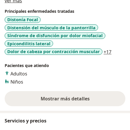
Acerca de mí
población.
ver más
Tengo amplia experiencia en el manejo del dolor
Principales enfermedades tratadas
Musculoesquelético, siendo previamente miembro de
Distonía Focal
Clínicas de Dolor en Hospitales de III y IV nivel, cuento
Distensión del músculo de la pantorrilla
con publicaciones en revistas indexadas y en Texto de
Medicina Física y Rehabilitación en temas como dolor
Síndrome de disfunción por dolor miofacial
musculoesquelético de miembros superiores, dolor
Epicondilitis lateral
cervical y dolor lumbar.
a11y_sr
Dolor de cabeza por contracción muscular
+17
Pacientes que atiendo
Adultos
Niños
Mostrar más detalles
sobre la experiencia
Servicios y precios