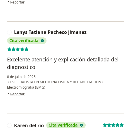
en opinión del usuario Maria Morales
•
Reportar
Lenys Tatiana Pacheco jimenez
L
Cita verificada
Excelente atención y explicación detallada del
diagnostico
8 de julio de 2025
•
ESPECIALISTA EN MEDICINA FISICA Y REHABILITACION
•
Electromiografía (EMG)
en opinión del usuario Lenys Tatiana Pacheco jimenez
•
Reportar
Karen del rio
Cita verificada
K