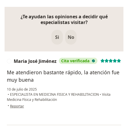
¿Te ayudan las opiniones a decidir qué
especialistas visitar?
Si
No
Maria José Jiménez
Cita verificada
M
Me atendieron bastante rápido, la atención fue
muy buena
10 de julio de 2025
•
ESPECIALISTA EN MEDICINA FISICA Y REHABILITACION
•
Visita
Medicina Física y Rehabilitación
en opinión del usuario Maria José Jiménez
•
Reportar