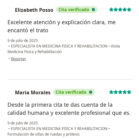
Elizabeth Posso
Cita verificada
E
Excelente atención y explicación clara, me
encantó el trato
9 de julio de 2025
•
ESPECIALISTA EN MEDICINA FISICA Y REHABILITACION
•
Visita
Medicina Física y Rehabilitación
en opinión del usuario Elizabeth Posso
•
Reportar
Maria Morales
Cita verificada
M
Desde la primera cita te das cuenta de la
calidad humana y excelente profesional que es.
9 de julio de 2025
•
ESPECIALISTA EN MEDICINA FISICA Y REHABILITACION
•
Formulación de sillas de ruedas y prótesis