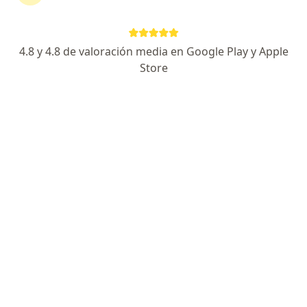
Escoge la consulta en línea para empezar o
continuar tu tratamiento sin salir de casa. Si lo
necesitas, también puedes reservar una cita
4.8 y 4.8 de valoración media en Google Play y Apple
presencial.
Store
Mostrar especialistas
¿Cómo funciona?
Expertos en capsulitis adhesiva
Diana Cardona
Fisioterapeuta
Bogotá