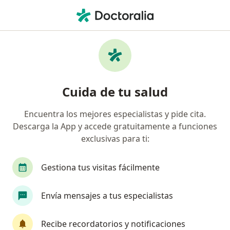
Men
¿Qué estás buscando?
Página De Inicio
Enfermedades
Capsulitis Adhesiva
Capsulitis adhesiva -
Cuida de tu salud
Información, expertos y
preguntas frecuentes
Encuentra los mejores especialistas y pide cita.
Descarga la App y accede gratuitamente a funciones
exclusivas para ti:
Gestiona tus visitas fácilmente
Información
Envía mensajes a tus especialistas
No descuides tu salud
Recibe recordatorios y notificaciones