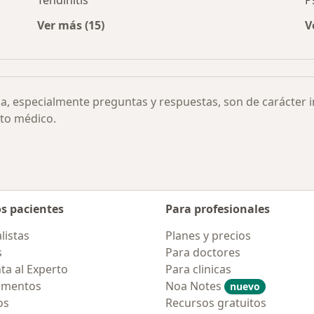
Tendinitis
P
Ver más (15)
V
or ciudad
Más en esta categoría: Otras enfermedades
ia, especialmente preguntas y respuestas, son de carácter 
to médico.
os pacientes
Para profesionales
listas
Planes y precios
s
Para doctores
ta al Experto
Para clinicas
amentos
Noa Notes
nuevo
os
Recursos gratuitos