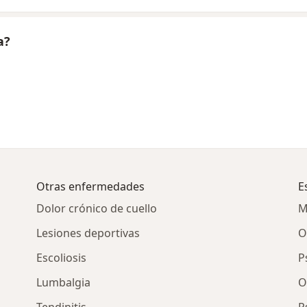
a?
Otras enfermedades
E
Dolor crónico de cuello
M
Lesiones deportivas
O
Escoliosis
P
Lumbalgia
O