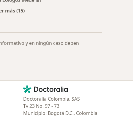
sicólogos Medellín
er más (15)
Más en esta categoría: Especialistas más solicitados
informativo y en ningún caso deben
Contacto
Doctoralia - Página de inicio
Doctoralia Colombia, SAS
Tv 23 No. 97 - 73
Municipio: Bogotá D.C., Colombia