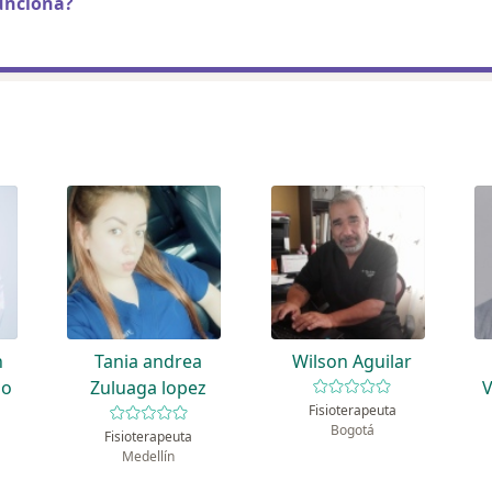
unciona?
n
Tania andrea
Wilson Aguilar
lo
Zuluaga lopez
V
Fisioterapeuta
Bogotá
Fisioterapeuta
Medellín