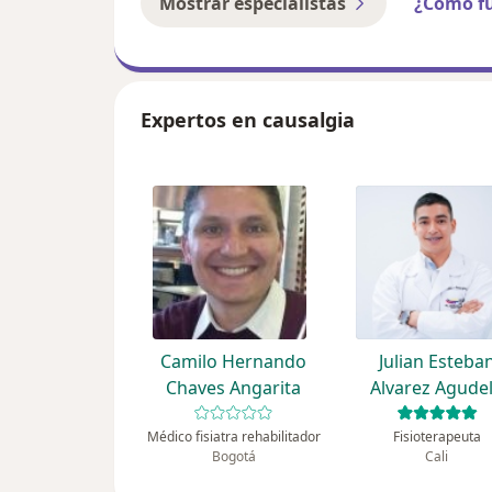
Mostrar especialistas
¿Cómo f
Expertos en causalgia
Camilo Hernando
Julian Esteba
Chaves Angarita
Alvarez Agude
Médico fisiatra rehabilitador
Fisioterapeuta
Bogotá
Cali