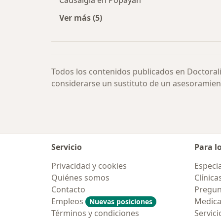
Causalgia en Popayán
Ver más (5)
Más en esta categoría: Causalgia p
Todos los contenidos publicados en Doctoral
considerarse un sustituto de un asesoramien
Servicio
Para l
Privacidad y cookies
Especia
Quiénes somos
Clínica
Contacto
Pregun
Empleos
Medic
Nuevas posiciones
Términos y condiciones
Servici