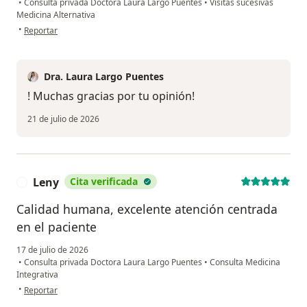
•
Consulta privada Doctora Laura Largo Puentes
•
Visitas sucesivas
Medicina Alternativa
en opinión del usuario Valentina Ramírez
•
Reportar
Dra. Laura Largo Puentes
! Muchas gracias por tu opinión!
21 de julio de 2026
Leny
Cita verificada
L
Calidad humana, excelente atención centrada
en el paciente
17 de julio de 2026
•
Consulta privada Doctora Laura Largo Puentes
•
Consulta Medicina
Integrativa
en opinión del usuario Leny
•
Reportar