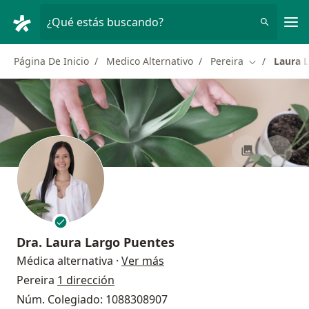
Men
¿Qué estás buscando?
Página De Inicio
Medico Alternativo
Pereira
Laura 
Cambiar de 
Dra.
Laura Largo Puentes
sobre las especializaciones
Médica alternativa
·
Ver más
Pereira
1 dirección
Núm. Colegiado: 1088308907