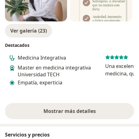
Ver galería (23)
Destacados
Medicina Integrativa
Una excelente 
Master en medicina integrativa
medicina, que
Universidad TECH
profundo cono
Empatía, experticia
por su trabaj
dedicada y po
calidad human
resaltar es su 
Mostrar más detalles
sobre la experiencia
Servicios y precios