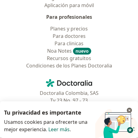
Aplicación para móvil
Para profesionales
Planes y precios
Para doctores
Para clinicas
Noa Notes
nuevo
Recursos gratuitos
Condiciones de los Planes Doctoralia
Contacto
Doctoralia - Página de inicio
Doctoralia Colombia, SAS
Tv 23 No. 97 - 73
Municipio: Bogotá D.C., Colombia
Tu privacidad es importante
Usamos cookies para ofrecerte una
mejor experiencia.
Leer más
.
se abre en una nueva pestaña
se abre en una nueva pestaña
se abre en una nueva pestaña
se abre en una nueva pes
se abre en 
se a
Polska
,
Türkiye
,
España
,
Italia
,
Deutschland
,
Česko
,