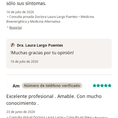
sólo sus síntomas.
16 de julio de 2026
•
Consulta privada Doctora Laura Largo Puentes
•
Medicina
Bioenergética y Medicina Alternativa
en opinión del usuario YEOF
•
Reportar
Dra. Laura Largo Puentes
!Muchas gracias por tu opinión!
16 de julio de 2026
Am
Número de teléfono verificado
A
Excelente profesional . Amable. Con mucho
conocimiento .
23 de junio de 2026
en opinión del 
•
Consulta Virtual Doctora Laura Largo
•
Consulta en línea
•
Reportar