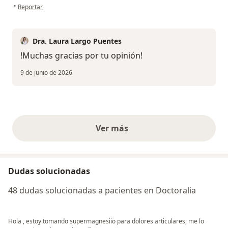
en opinión del usuario Francy O.
•
Reportar
Dra. Laura Largo Puentes
!Muchas gracias por tu opinión!
9 de junio de 2026
Ver más
opiniones anteriores
Dudas solucionadas
48 dudas solucionadas a pacientes en Doctoralia
Hola , estoy tomando supermagnesiio para dolores articulares, me lo