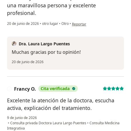
una maravillosa persona y excelente
profesional.
en opinión del usuario Maria Eugeni
20 de junio de 2026
•
otro lugar
•
Otro
•
Reportar
Dra. Laura Largo Puentes
Muchas gracias por tu opinión!
20 de junio de 2026
Francy O.
Cita verificada
F
Excelente la atención de la doctora, escucha
activa, explicación del tratamiento.
9 de junio de 2026
•
Consulta privada Doctora Laura Largo Puentes
•
Consulta Medicina
Integrativa