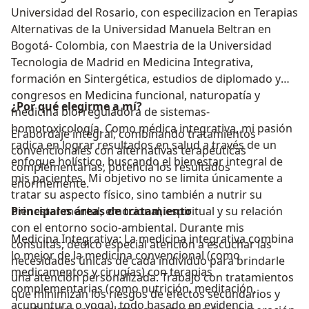
Universidad del Rosario, con especilizacion en Terapias
Alternativas de la Universidad Manuela Beltran en
Bogotá- Colombia, con Maestria de la Universidad
Tecnologia de Madrid en Medicina Integrativa,
formación en Sintergética, estudios de diplomado y
congresos en Medicina funcional, naturopatía y
¿Por qué elegirme a mí?
medicina biorreguladora de sistemas-
homotoxicología. Como médica integrativa, mi pasión
El abordaje integral, combinando tratamientos
radica en lograr resultados en salud a través de un
convencionales con alternativas terapéuticas
enfoque holístico, buscando el bienestar integral de
complementarias, potencia los resultados
mis pacientes. Mi objetivo no se limita únicamente a
enormemente.
tratar su aspecto físico, sino también a nutrir su
bienestar mental, emocional, espiritual y su relación
Principales áreas de tratamiento
con el entorno socio-ambiental. Durante mis
Medicina Integrativa: La medicina integrativa combina
consultas, dedico especial atención a escuchar las
lo mejor de la medicina convencional (como
necesidades únicas de cada individuo para brindarle
medicamentos y cirugías) con terapias
una atención personalizada. Trabajo con tratamientos
complementarias (como nutrición, meditación,
que minimizan los riesgos de efectos secundarios y
acupuntura o yoga), todo basado en evidencia