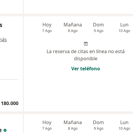
s
Hoy
Mañana
Dom
Lun
7 Ago
8 Ago
9 Ago
10 Ago
más
La reserva de citas en línea no está
disponible
Ver teléfono
 180.000
Hoy
Mañana
Dom
Lun
e
7 Ago
8 Ago
9 Ago
10 Ago