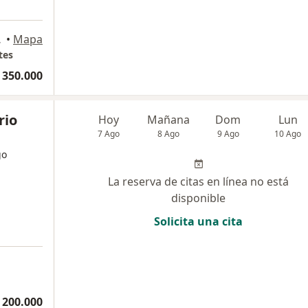
lda, Pereira
•
Mapa
tes
 350.000
rio
Hoy
Mañana
Dom
Lun
7 Ago
8 Ago
9 Ago
10 Ago
go
La reserva de citas en línea no está
disponible
Solicita una cita
 200.000