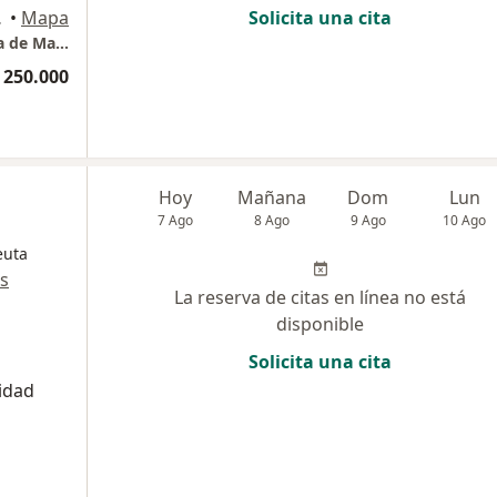
alda, Pereira
•
Mapa
Solicita una cita
Consulta Especializada en Ortopedia, Cirugía de Mano y Miembro Superior Cons 503
 250.000
Hoy
Mañana
Dom
Lun
7 Ago
8 Ago
9 Ago
10 Ago
euta
s
La reserva de citas en línea no está
disponible
Solicita una cita
idad