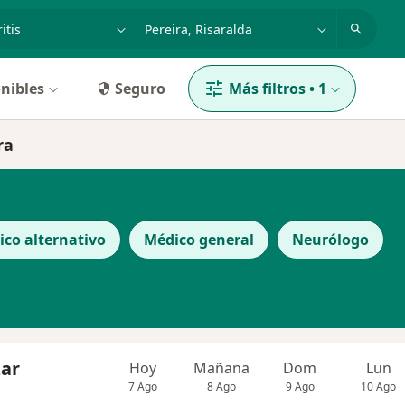
dad, enfermedad o nombre
p. ej. Bogotá
nibles
Seguro
Más filtros
•
1
ra
co alternativo
Médico general
Neurólogo
zar
Hoy
Mañana
Dom
Lun
7 Ago
8 Ago
9 Ago
10 Ago