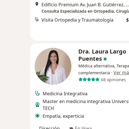
Edificio Premium Av. Juan B. Gutiérrez, Cl. 8 #19-80, Pereira, Risar
Visita Ortopedia y Traumatología
$
Dra. Laura Largo
Puentes
Médica alternativa, Terap
·
Ver má
complementaria
68 opiniones
Medicina Integrativa
Master en medicina integrativa Univers
TECH
Empatía, experticia
Dirección
En línea