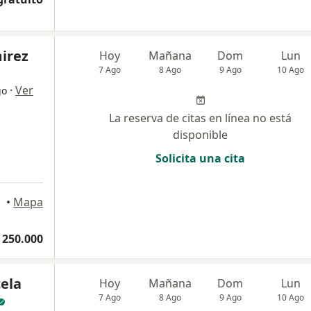
irez
Hoy
Mañana
Dom
Lun
7 Ago
8 Ago
9 Ago
10 Ago
·
Ver
go
La reserva de citas en línea no está
disponible
Solicita una cita
•
Mapa
 250.000
ela
Hoy
Mañana
Dom
Lun
7 Ago
8 Ago
9 Ago
10 Ago