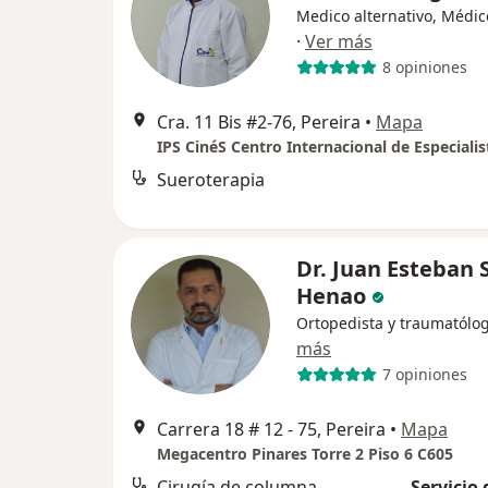
Medico alternativo, Médic
·
Ver más
8 opiniones
Cra. 11 Bis #2-76, Pereira
•
Mapa
IPS CinéS Centro Internacional de Especialis
Sueroterapia
Dr. Juan Esteban 
Henao
Ortopedista y traumatólo
más
7 opiniones
Carrera 18 # 12 - 75, Pereira
•
Mapa
Megacentro Pinares Torre 2 Piso 6 C605
Cirugía de columna
Servicio 