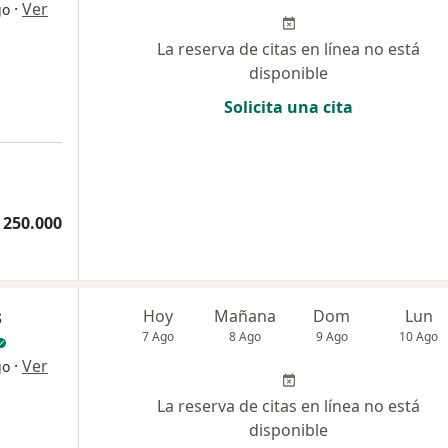
·
Ver
go
La reserva de citas en línea no está
disponible
Solicita una cita
 250.000
s
Hoy
Mañana
Dom
Lun
7 Ago
8 Ago
9 Ago
10 Ago
·
Ver
go
La reserva de citas en línea no está
disponible