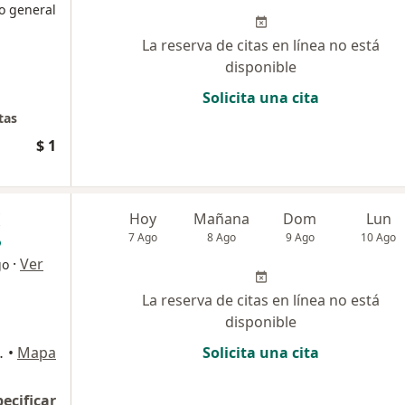
o general
La reserva de citas en línea no está
disponible
Solicita una cita
tas
$ 1
Hoy
Mañana
Dom
Lun
7 Ago
8 Ago
9 Ago
10 Ago
·
Ver
go
La reserva de citas en línea no está
disponible
io 1009, Pereira
•
Mapa
Solicita una cita
pecificar