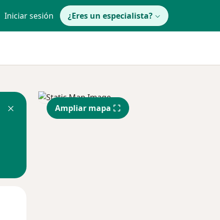
Iniciar sesión
¿Eres un especialista?
Ampliar mapa
Mar
Mié
Jue
11 Ago
12 Ago
13 Ago