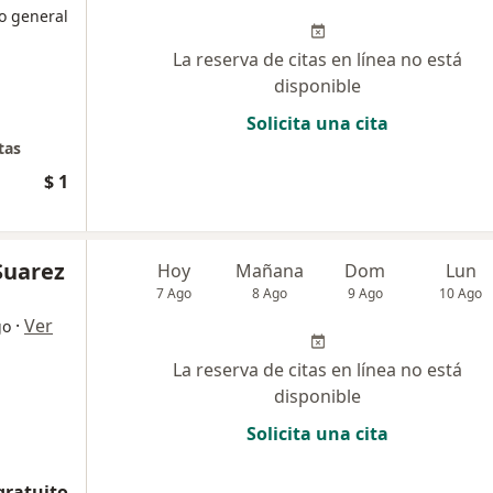
o general
La reserva de citas en línea no está
disponible
Solicita una cita
tas
$ 1
Suarez
Hoy
Mañana
Dom
Lun
7 Ago
8 Ago
9 Ago
10 Ago
·
Ver
go
La reserva de citas en línea no está
disponible
Solicita una cita
gratuito