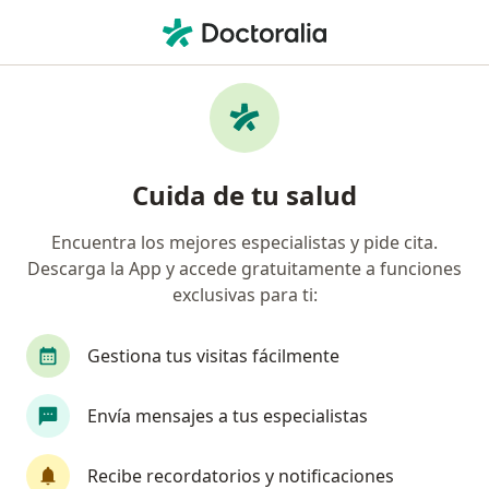
Men
¿Qué estás buscando?
Página De Inicio
Psicólogo
Palmira
Laura Ximena A
Cambiar de ciudad
Cuida de tu salud
Encuentra los mejores especialistas y pide cita.
Descarga la App y accede gratuitamente a funciones
exclusivas para ti:
Dra.
Laura Ximena Aldana Lopez
sobre las especializaciones
Psicólogo
·
Ver más
Gestiona tus visitas fácilmente
Palmira
1 dirección
Núm. Colegiado: 213846
Envía mensajes a tus especialistas
Información de contacto
Recibe recordatorios y notificaciones