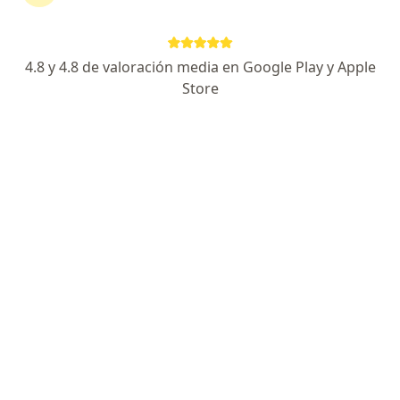
Solicita una cita
4.8 y 4.8 de valoración media en Google Play y Apple
Store
Experiencia
Servicios y precios
Consultorios
Experiencia
Psicóloga con enfoque cognitivo conductual con
amplia experiencia en manejo de trastornos
alimenticios, depresión , estrés post traumático,
trastornos de personalidad entre otros, formación en
psicoterapia, trastornos alimenticios. Diplomado en
atención victimas de violencia sexual y sistemas
integrados.
Acerca de mí
ver más
Enfoque terapéutico
Terapia familiar