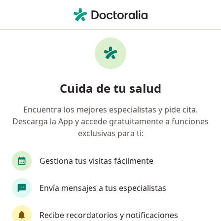
Men
Trastorno De Pánico • Palmira, Valle del Cauca
Filtros
• 1
Seguro
Mapa
Especialistas en Trastorno de pánico en
Cuida de tu salud
Palmira
Encuentra los mejores especialistas y pide cita.
Descarga la App y accede gratuitamente a funciones
¿Qué especialidad estás buscando?
exclusivas para ti:
Psicólogo
Psiquiatra
Terapeuta compleme
Gestiona tus visitas fácilmente
Envía mensajes a tus especialistas
Recibe recordatorios y notificaciones