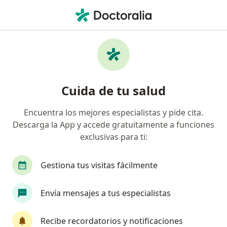
Men
Trastorno De Ansiedad Fobia Social • Palmira, Valle del Cauca
Filtros
• 1
Seguro
Mapa
Especialistas en Trastorno de ansiedad
Cuida de tu salud
(fobia social) en Palmira
Encuentra los mejores especialistas y pide cita.
Descarga la App y accede gratuitamente a funciones
¿Qué especialidad estás buscando?
exclusivas para ti:
Psicólogo
Gestiona tus visitas fácilmente
Envía mensajes a tus especialistas
Recibe recordatorios y notificaciones