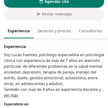
Agendar cita
Enviar mensaje
Experiencia
Servicios y precios
Consultorios
Experiencia
Soy Lucas Fuentes, psicólogo especialista en psicología
clínica con experiencia de más de 7 años en atención
particular de diferentes problemas en la salud mental:
ansiedad, depresión, terapia de pareja, manejo del
estrés, duelo, gestión emocional, autoestima, entre
otras, en adolescentes y adultos.
También con mas de 4 años en experiencia docente y
Acerca de mí
psicología hospitalaria.
ver más
Actualmente hago atención en modalidad virtual y/o
Especialista en:
presencial y cuento con las herramientas para