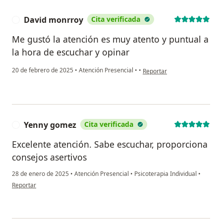
David monrroy
Cita verificada
D
Me gustó la atención es muy atento y puntual a
la hora de escuchar y opinar
en opinión del usuario Davi
20 de febrero de 2025
•
Atención Presencial
•
•
Reportar
Yenny gomez
Cita verificada
Y
Excelente atención. Sabe escuchar, proporciona
consejos asertivos
28 de enero de 2025
•
Atención Presencial
•
Psicoterapia Individual
•
en opinión del usuario Yenny gomez
Reportar