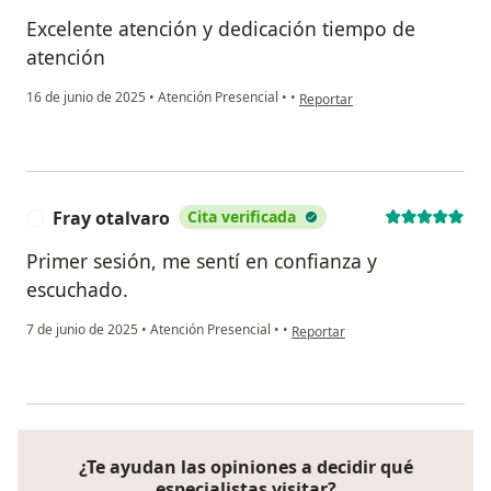
Excelente atención y dedicación tiempo de
atención
en opinión del usuario Cristina
16 de junio de 2025
•
Atención Presencial
•
•
Reportar
Fray otalvaro
Cita verificada
F
Primer sesión, me sentí en confianza y
escuchado.
en opinión del usuario Fray otalv
7 de junio de 2025
•
Atención Presencial
•
•
Reportar
¿Te ayudan las opiniones a decidir qué
especialistas visitar?