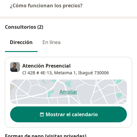
¿Cómo funcionan los precios?
Consultorios (2)
Dirección
En línea
Atención Presencial
Cl 42B # 4E-13,
Metaima 1,
Ibagué
730006
Ampliar
se abre en una nueva pestañ
Disponibilidad
Mostrar el calendario
Formas de pago (visitas privadas)