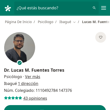
Men
¿Qué estás buscando?
Página De Inicio
Psicólogo
Ibagué
Lucas M. Fuente
Cambiar de ciudad
Dr.
Lucas M. Fuentes Torres
sobre las especializaciones
Psicólogo
·
Ver más
Ibagué
1 dirección
Núm. Colegiado: 1110492784 147376
43 opiniones