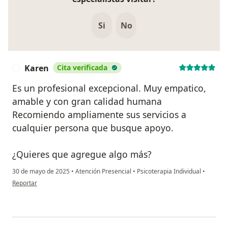
Si
No
Karen
Cita verificada
K
Es un profesional excepcional. Muy empatico,
amable y con gran calidad humana
Recomiendo ampliamente sus servicios a
cualquier persona que busque apoyo.
¿Quieres que agregue algo más?
30 de mayo de 2025
•
Atención Presencial
•
Psicoterapia Individual
•
en opinión del usuario Karen
Reportar