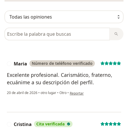
Busca en opiniones
Maria
Número de teléfono verificado
M
Excelente profesional. Carismático, fraterno,
ecuánime a su descripción del perfil.
en opinión del usuario Maria
20 de abril de 2026
•
otro lugar
•
Otro
•
Reportar
Cristina
Cita verificada
C