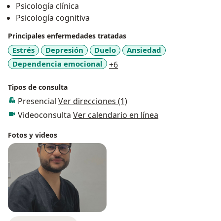
Psicología clínica
ayudarte en ese malestar emocional o problema que
Psicología cognitiva
esta afectando.
Principales enfermedades tratadas
Estrés
Depresión
Duelo
Ansiedad
a11y_sr_more_diseases
Dependencia emocional
+6
Tipos de consulta
Presencial
Ver direcciones (1)
Videoconsulta
Ver calendario en línea
Fotos y videos