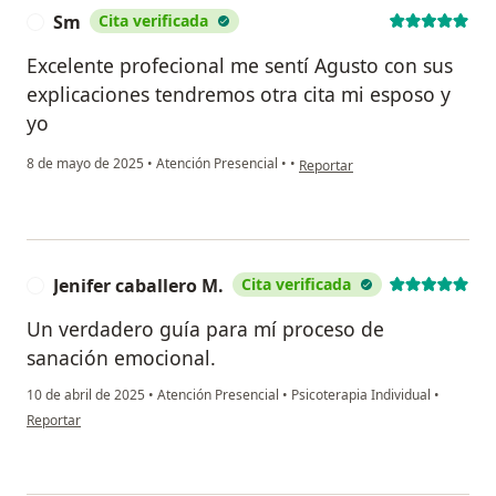
Sm
Cita verificada
S
Excelente profecional me sentí Agusto con sus
explicaciones tendremos otra cita mi esposo y
yo
en opinión del usuario Sm
8 de mayo de 2025
•
Atención Presencial
•
•
Reportar
Jenifer caballero M.
Cita verificada
J
Un verdadero guía para mí proceso de
sanación emocional.
10 de abril de 2025
•
Atención Presencial
•
Psicoterapia Individual
•
en opinión del usuario Jenifer caballero M.
Reportar