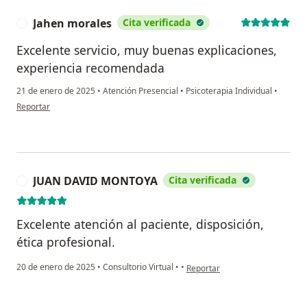
Jahen morales
Cita verificada
J
Excelente servicio, muy buenas explicaciones,
experiencia recomendada
21 de enero de 2025
•
Atención Presencial
•
Psicoterapia Individual
•
en opinión del usuario Jahen morales
Reportar
JUAN DAVID MONTOYA
Cita verificada
J
Excelente atención al paciente, disposición,
ética profesional.
en opinión del usuario JUAN 
20 de enero de 2025
•
Consultorio Virtual
•
•
Reportar